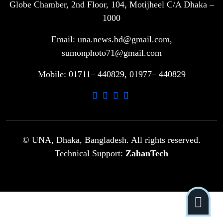
Globe Chamber, 2nd Floor, 104, Motijheel C/A Dhaka –
সরকারি ৩শ কেজি বই বিক্রির অভিযোগ
৭
মাদ্রাসা সুপারের বিরুদ্ধে
1000
Email: una.news.bd@gmail.com,
গাড়ি বিক্রির পর মালিকানা পরিবর্তনে কঠোর
sumonphoto71@gmail.com
৮
নির্দেশনা
Mobile: 01711– 440829, 01977– 440829
আ.লীগ ও বিএনপির বিরুদ্ধে সমানভাবে
৯
লড়াই চালিয়ে যেতে হবে: নাহিদ
ঢাবিতে মাথায় কাঁঠাল পড়ে মালির মৃত্যু
© UNA, Dhaka, Bangladesh. All rights reserved.
১০
Technical Support:
ZahanTech