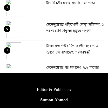
টানা দ্বিতীয় দফায় স্বর্ণের দামে পতন
২
ভেনেজুয়েলায় শক্তিশালী জোড়া ভূমিকম্প, ১
৩
লাখের বেশি মানুষের মৃত্যুর শঙ্কা!
চীনের সঙ্গে গভীর শিল্প অংশীদারত্ব গড়ে
৪
তুলতে চায় বাংলাদেশ: প্রধানমন্ত্রী
ভেনেজুয়েলার পর জাপানেও ৭.২ মাত্রার
৫
শক্তিশালী ভূমিকম্প
টানা ৩ ম্যাচে গোল ভিনির, ইতিহাস বলছে
Editor & Publisher:
৬
বিশ্বকাপ জিতবে ব্রাজিল
Sumon Ahmed