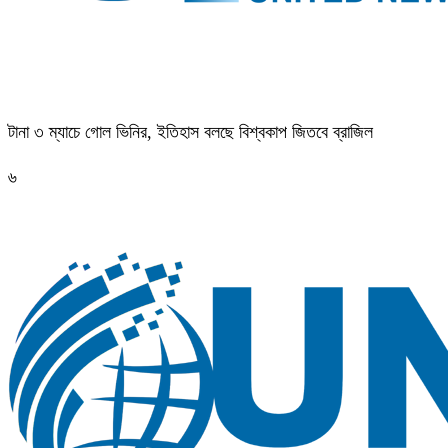
টানা ৩ ম্যাচে গোল ভিনির, ইতিহাস বলছে বিশ্বকাপ জিতবে ব্রাজিল
৬