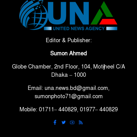
টানা ৩ ম্যাচে গোল ভিনির, ইতিহাস
৬
বলছে বিশ্বকাপ জিতবে ব্রাজিল
সরকারি ৩শ কেজি বই বিক্রির
Editor & Publisher:
৭
অভিযোগ মাদ্রাসা সুপারের বিরুদ্ধে
Sumon Ahmed
Globe Chamber, 2nd Floor, 104, Motijheel C/A
গাড়ি বিক্রির পর মালিকানা
৮
Dhaka – 1000
পরিবর্তনে কঠোর নির্দেশনা
Email: una.news.bd@gmail.com,
আ.লীগ ও বিএনপির বিরুদ্ধে
sumonphoto71@gmail.com
৯
সমানভাবে লড়াই চালিয়ে যেতে হবে:
Mobile: 01711– 440829, 01977– 440829
নাহিদ
ঢাবিতে মাথায় কাঁঠাল পড়ে মালির
১০
মৃত্যু