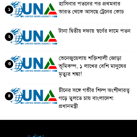
হাসিনার পতনের পর প্রথমবার
১
ভারত থেকে আসছে ট্রেনের কোচ
টানা দ্বিতীয় দফায় স্বর্ণের দামে পতন
২
ভেনেজুয়েলায় শক্তিশালী জোড়া
৩
ভূমিকম্প, ১ লাখের বেশি মানুষের
মৃত্যুর শঙ্কা!
চীনের সঙ্গে গভীর শিল্প অংশীদারত্ব
৪
গড়ে তুলতে চায় বাংলাদেশ:
প্রধানমন্ত্রী
ভেনেজুয়েলার পর জাপানেও ৭.২
৫
মাত্রার শক্তিশালী ভূমিকম্প