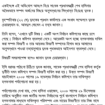
একইস‌ঙ্গে এই অ‌ভি‌যোগ আম‌লে নি‌য়ে সা‌বেক প্রধানমন্ত্রী শেখ হাসিনার
অ‌বৈধভাবে সম্পদ অর্জ‌নের বিষ‌য়ে অনুসন্ধা‌নের সিদ্ধান্ত নি‌য়ে‌ছে দুদক।
বৃহস্পতিবার (২২ মে) দুদকের প্রধান কার্যালয়ে এক সংবাদ সম্মেলনে দুদক
চেয়ারম‌্যান ড. আবদুল মো‌মেন এ তথ‌্য জানান।
তিনি বলেন, ‘এখানে দুটি বিষয়। একটি অংশ নির্বাচন কমিশনের কাছে চলে
গেছে। নির্বাচন কমিশন ব্যবস্থা নেবে। আরেকটা অংশ হচ্ছে হলফনামায় দাখিল
করা সম্পদ বিবরণী ও তার আয়কর বিবরণী সম্পদের হিসাব করে আমাদের
অনুসন্ধানে পাওয়া তথ্যানুসারে দুদক পৃথকভাবে আইনগত ব্যবস্থা নেবে।
বিষয়টি সময়সাপেক্ষ বলেও জানান দুদক চেয়ারম্যান।
ই‌সি বরাব‌র পাঠা‌নো চি‌ঠি‌তে দুদক জানায়, সাবেক প্রধানমন্ত্রী শেখ হাসিনা কর্তৃক
দুর্নীতি দমন কমিশনে সম্পদ বিবরণী দাখিল করা হয়। উক্ত সম্পদ বিবরণী
যাচাইকালে ২০০৮ সালের ১৯ নভেম্বর নির্বাচন কমিশনে তার দাখিলকৃত
হলফনামা পর্যালোচনা করা হয়।
পর্যালোচনায় দেখা যায়, শেখ হাসিনা ওয়াজেদ, ২০০৮ সালের ২৯ ডিসেম্বর
তারিখে অনুষ্ঠিত নবম জাতীয় সংসদ নির্বাচনের পূর্বে বাংলাদেশ নির্বাচন কমিশনে
হলফনামার মাধ্যমে দাখিলকৃত পরিসম্পদ এবং দায়ের বিবরণীতে তার নিজ নামে