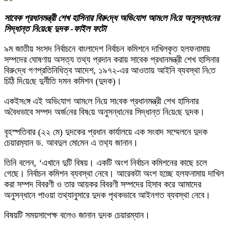
সাবেক প্রধানমন্ত্রী শেখ হাসিনার বিরু‌দ্ধে অ‌ভি‌যোগ আম‌লে নি‌য়ে অনুসন্ধা‌নের
সিদ্ধান্ত নি‌য়ে‌ছে দুদক -ফাইল ফটো
৯ম জাতীয় সংসদ নির্বাচনে বাংলাদেশ নির্বাচন কমিশনে দাখিলকৃত হলফনামায়
সম্পদের ঘোষণায় অসত্য তথ্য প্রদান করায় সাবেক প্রধানমন্ত্রী শেখ হাসিনার
বিরু‌দ্ধে গণপ্রতিনিধিত্ব আদেশ, ১৯৭২-এর আওতায় আইনি ব্যবস্থা নি‌তে
চি‌ঠি দি‌য়ে‌ছে দুর্নী‌তি দমন ক‌মিশন (দুদক)।
একইস‌ঙ্গে এই অ‌ভি‌যোগ আম‌লে নি‌য়ে সা‌বেক প্রধানমন্ত্রী শেখ হাসিনার
অ‌বৈধভাবে সম্পদ অর্জ‌নের বিষ‌য়ে অনুসন্ধা‌নের সিদ্ধান্ত নি‌য়ে‌ছে দুদক।
বৃহস্পতিবার (২২ মে) দুদকের প্রধান কার্যালয়ে এক সংবাদ সম্মেলনে দুদক
চেয়ারম‌্যান ড. আবদুল মো‌মেন এ তথ‌্য জানান।
তিনি বলেন, ‘এখানে দুটি বিষয়। একটি অংশ নির্বাচন কমিশনের কাছে চলে
গেছে। নির্বাচন কমিশন ব্যবস্থা নেবে। আরেকটা অংশ হচ্ছে হলফনামায় দাখিল
করা সম্পদ বিবরণী ও তার আয়কর বিবরণী সম্পদের হিসাব করে আমাদের
অনুসন্ধানে পাওয়া তথ্যানুসারে দুদক পৃথকভাবে আইনগত ব্যবস্থা নেবে।
বিষয়টি সময়সাপেক্ষ বলেও জানান দুদক চেয়ারম্যান।