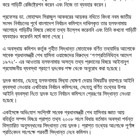
করে গাড়িটি রেজিষ্ট্রেশন করেন এবং নিজে তা ব্যবহার করেন।
প্রফেসর ডা. মোহাম্মদ সিরাজুল আকবরের আয়কর নথিতে কিংবা নবম জাতীয়
সংসদ নির্বাচনের পূর্বে বাংলাদেশ নির্বাচন কমিশনে দাখিলকৃত তার হলফনামায়
আলোচ্য গাড়িটির বিষয়ে কোনো তথ্য উল্লেখ করেননি এবং তিনি কখনো গাড়িটি
ব্যবহারও করেননি মর্মে জানা গে‌ছে।
এ অবস্থায় কমিশন কর্তৃক গৃহীত সিদ্ধান্ত মোতাবেক বর্ণিত তথ্যাদির আলোকে
সাবেক প্রধানমন্ত্রী শেখ হাসিনা ওয়াজেদের বিরুদ্ধে ‘গণপ্রতিনিধিত্ব আদেশ
১৯৭২’- এর আওতায় হলফনামায় অসত্য তথ্য প্রদানের বিষয়ে আইনানুগ
প্রযোজনীয় ব্যবস্থা গ্রহণে দুদ‌কের পক্ষ থে‌কে অনুরোধ করা হ‌য়ে‌ছে।
দুদক জানায়, যে‌হেতু হলফনামায় মিথ‌্যা ঘোষণা দেয়ার বিষয়‌টির ব‌্যাপা‌রে আই‌নি
ব‌্যবস্থা নেওয়ার এখ‌তিয়ার নির্বাচন ক‌মিশ‌নের, সে‌হেতু ব‌র্ণিত ত‌থ্যের উপর
আই‌নি ব‌্যবস্থা নি‌তে দুদক হ‌তে নির্বাচন ক‌মিশ‌নে প্রের‌ণের সিদ্ধান্ত নেওয়া
হ‌য়ে‌ছে।
একইসঙ্গে অ‌ভি‌যোগ সং‌শ্লিষ্ট সা‌বেক প্রধানমন্ত্রী শেখ হাসিনার জ্ঞাত আয়
ব‌হির্ভূত সম্পদ বিষ‌য়ে প্রাপ্ত তথ‌্য ২০০৮ সা‌লে বিধায় বর্তমান অবস্থা পর্যন্ত
বিস্তা‌রিত অনুসন্ধা‌নের সিদ্ধান্ত নেয় দুদক। প্রাপ্ত ত‌থ্যের আ‌লো‌কে পূর্ণাঙ্গ
প্রতি‌বেদন সা‌পে‌ক্ষে পরবর্ত‌ী সিদ্ধান্ত নে‌বে ক‌মিশন।