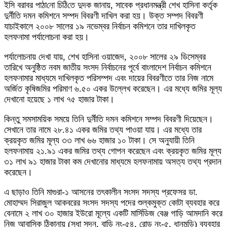
ই‌সি বরাব‌র পাঠা‌নো চি‌ঠি‌তে দুদক জানায়, সাবেক প্রধানমন্ত্রী শেখ হাসিনা কর্তৃক
দুর্নীতি দমন কমিশনে সম্পদ বিবরণী দাখিল করা হয়। উক্ত সম্পদ বিবরণী
যাচাইকালে ২০০৮ সালের ১৯ নভেম্বর নির্বাচন কমিশনে তার দাখিলকৃত
হলফনামা পর্যালোচনা করা হয়।
পর্যালোচনায় দেখা যায়, শেখ হাসিনা ওয়াজেদ, ২০০৮ সালের ২৯ ডিসেম্বর
তারিখে অনুষ্ঠিত নবম জাতীয় সংসদ নির্বাচনের পূর্বে বাংলাদেশ নির্বাচন কমিশনে
হলফনামার মাধ্যমে দাখিলকৃত পরিসম্পদ এবং দায়ের বিবরণীতে তার নিজ নামে
অর্জিত কৃষিজমির পরিমাণ ৬.৫০ একর উল্লেখ করেছেন। এর মধ্যে জমির মূল্য
দেখানো হয়েছে ১ লাখ ৭৫ হাজার টাকা।
কিন্তু সমসাময়িক সময়ে তিনি দুর্নীতি দমন কমিশনে সম্পদ বিবরণী দিয়েছেন।
সেখানে তার নামে ২৮.৪১ একর জমির তথ্য পাওয়া যায়। এর মধ্যে তার
ক্রয়কৃত জমির মূল্য ৩৩ লাখ ৬৬ হাজার ১০ টাকা। সে অনুযায়ী তিনি
হলফনামায় ২১.৯১ একর জমির তথ্য গোপন করেছেন এবং ক্রয়কৃত জমির মূল্য
৩১ লাখ ৯১ হাজার টাকা কম দেখানোর মাধ্যমে হলফনামায় অসত্য তথ্য প্রদান
করেছেন।
এ ছাড়াও তিনি মাগুরা-১ আসনের তৎকালীন সংসদ সদস্য প্রফেসর ডা.
মোহাম্মদ সিরাজুল আকবরের সংসদ সদস্য পদের শুল্কমুক্ত কোটা ব্যবহার করে
বেনামে ২ লাখ ৩০ হাজার ইউরো মূল্যে একটি মার্সিডিজ বেঞ্জ গাড়ি আমদানি করে
নিজ আবাসিক ঠিকানায় (সুধা সদন, বাড়ি নং-৫৪, রোড নং-৫, ধানমন্ডি) ব্যবহার