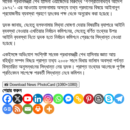
সাবেক প্রধানমন্ত্রী শেখ হাসিনা ওয়াজেদের বিরুদ্ধে ‘গণপ্রতিনিধিত্ব আদেশ
১৯৭২’- এর আওতায় হলফনামায় অসত্য তথ্য প্রদানের বিষয়ে আইনানুগ
প্রযোজনীয় ব্যবস্থা গ্রহণে দুদ‌কের পক্ষ থে‌কে অনুরোধ করা হ‌য়ে‌ছে।
দুদক জানায়, যে‌হেতু হলফনামায় মিথ‌্যা ঘোষণা দেয়ার বিষয়‌টির ব‌্যাপা‌রে আই‌নি
ব‌্যবস্থা নেওয়ার এখ‌তিয়ার নির্বাচন ক‌মিশ‌নের, সে‌হেতু ব‌র্ণিত ত‌থ্যের উপর
আই‌নি ব‌্যবস্থা নি‌তে দুদক হ‌তে নির্বাচন ক‌মিশ‌নে প্রের‌ণের সিদ্ধান্ত নেওয়া
হ‌য়ে‌ছে।
একইসঙ্গে অ‌ভি‌যোগ সং‌শ্লিষ্ট সা‌বেক প্রধানমন্ত্রী শেখ হাসিনার জ্ঞাত আয়
ব‌হির্ভূত সম্পদ বিষ‌য়ে প্রাপ্ত তথ‌্য ২০০৮ সা‌লে বিধায় বর্তমান অবস্থা পর্যন্ত
বিস্তা‌রিত অনুসন্ধা‌নের সিদ্ধান্ত নেয় দুদক। প্রাপ্ত ত‌থ্যের আ‌লো‌কে পূর্ণাঙ্গ
প্রতি‌বেদন সা‌পে‌ক্ষে পরবর্ত‌ী সিদ্ধান্ত নে‌বে ক‌মিশন।
📸 Download News PhotoCard (1080×1080)
শেয়ার করুন