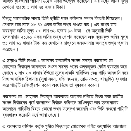
অর্জিত কৃষিজমির পরিমাণ ৬.৫০ একর উল্লেখ করেছেন। এর মধ্যে জমির মূল্য
দেখানো হয়েছে ১ লাখ ৭৫ হাজার টাকা।
কিন্তু সমসাময়িক সময়ে তিনি দুর্নীতি দমন কমিশনে সম্পদ বিবরণী দিয়েছেন।
সেখানে তার নামে ২৮.৪১ একর জমির তথ্য পাওয়া যায়। এর মধ্যে তার
ক্রয়কৃত জমির মূল্য ৩৩ লাখ ৬৬ হাজার ১০ টাকা। সে অনুযায়ী তিনি
হলফনামায় ২১.৯১ একর জমির তথ্য গোপন করেছেন এবং ক্রয়কৃত জমির মূল্য
৩১ লাখ ৯১ হাজার টাকা কম দেখানোর মাধ্যমে হলফনামায় অসত্য তথ্য প্রদান
করেছেন।
এ ছাড়াও তিনি মাগুরা-১ আসনের তৎকালীন সংসদ সদস্য প্রফেসর ডা.
মোহাম্মদ সিরাজুল আকবরের সংসদ সদস্য পদের শুল্কমুক্ত কোটা ব্যবহার করে
বেনামে ২ লাখ ৩০ হাজার ইউরো মূল্যে একটি মার্সিডিজ বেঞ্জ গাড়ি আমদানি করে
নিজ আবাসিক ঠিকানায় (সুধা সদন, বাড়ি নং-৫৪, রোড নং-৫, ধানমন্ডি) ব্যবহার
করে গাড়িটি রেজিষ্ট্রেশন করেন এবং নিজে তা ব্যবহার করেন।
প্রফেসর ডা. মোহাম্মদ সিরাজুল আকবরের আয়কর নথিতে কিংবা নবম জাতীয়
সংসদ নির্বাচনের পূর্বে বাংলাদেশ নির্বাচন কমিশনে দাখিলকৃত তার হলফনামায়
আলোচ্য গাড়িটির বিষয়ে কোনো তথ্য উল্লেখ করেননি এবং তিনি কখনো গাড়িটি
ব্যবহারও করেননি মর্মে জানা গে‌ছে।
এ অবস্থায় কমিশন কর্তৃক গৃহীত সিদ্ধান্ত মোতাবেক বর্ণিত তথ্যাদির আলোকে