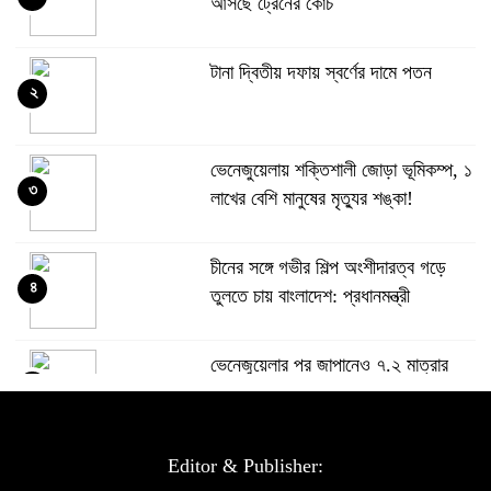
আসছে ট্রেনের কোচ
টানা দ্বিতীয় দফায় স্বর্ণের দামে পতন
২
ভেনেজুয়েলায় শক্তিশালী জোড়া ভূমিকম্প, ১
৩
লাখের বেশি মানুষের মৃত্যুর শঙ্কা!
চীনের সঙ্গে গভীর শিল্প অংশীদারত্ব গড়ে
৪
তুলতে চায় বাংলাদেশ: প্রধানমন্ত্রী
ভেনেজুয়েলার পর জাপানেও ৭.২ মাত্রার
৫
শক্তিশালী ভূমিকম্প
টানা ৩ ম্যাচে গোল ভিনির, ইতিহাস বলছে
Editor & Publisher:
৬
বিশ্বকাপ জিতবে ব্রাজিল