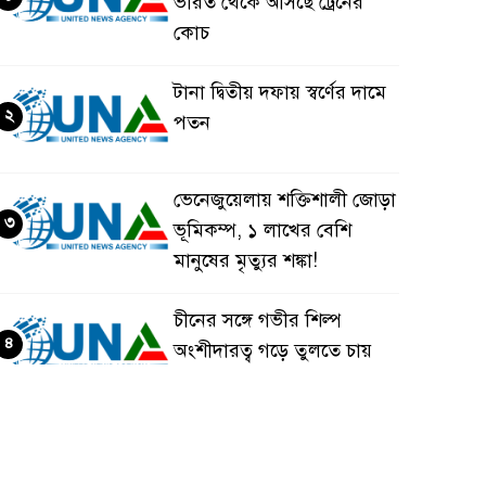
ভারত থেকে আসছে ট্রেনের
কোচ
টানা দ্বিতীয় দফায় স্বর্ণের দামে
২
পতন
ভেনেজুয়েলায় শক্তিশালী জোড়া
৩
ভূমিকম্প, ১ লাখের বেশি
মানুষের মৃত্যুর শঙ্কা!
চীনের সঙ্গে গভীর শিল্প
৪
অংশীদারত্ব গড়ে তুলতে চায়
বাংলাদেশ: প্রধানমন্ত্রী
ভেনেজুয়েলার পর জাপানেও
৫
৭.২ মাত্রার শক্তিশালী ভূমিকম্প