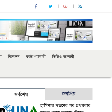
া
বিনোদন
ফটো গ্যালারী
ভিডিও গ্যালারী
জনপ্রিয়
সর্বশেষ
হাসিনার পতনের পর প্রথমবার
১