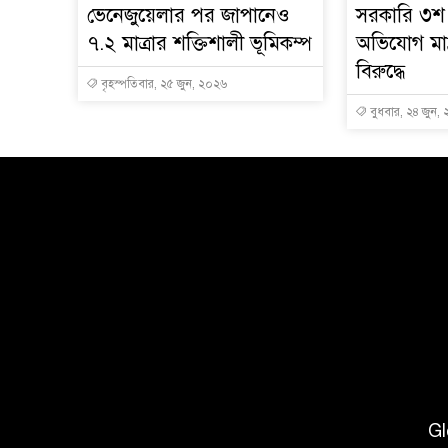
ভেনেজুয়েলার পর জাপানেও
সরকারি ৩শ 
৭.২ মাত্রার শক্তিশালী ভূমিকম্প
অভিযোগ মাদ্
বিরুদ্ধে
বৃহস্পতিবার, ২৫ জুন, ২০২৬
বুধবার, ২৪ জুন,
Gl