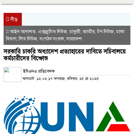
নীড়
আইন আদালত
এক্সক্লুসিভ নিউজ
চাকুরী
জাতীয়
টপ নিউজ
ঢাকা
,
,
,
,
,
বিভাগ
লিড নিউজ
সংগঠন সংবাদ
সারাদেশ
,
,
,
সরকারি চাকরি অধ্যাদেশ প্রত্যাহারের দাবিতে সচিবালয়ে
কর্মচারীদের বিক্ষোভ
ইউএনএ প্রতিবেদক
আপডেট: ১২:০২:১৭ অপরাহ্ন, রবিবার, ২৫ মে ২০২৫