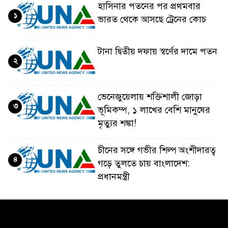
হাসিনার পতনের পর প্রথমবার
১
ভারত থেকে আসছে ট্রেনের কোচ
টানা দ্বিতীয় দফায় স্বর্ণের দামে পতন
২
ভেনেজুয়েলায় শক্তিশালী জোড়া
৩
ভূমিকম্প, ১ লাখের বেশি মানুষের
মৃত্যুর শঙ্কা!
চীনের সঙ্গে গভীর শিল্প অংশীদারত্ব
৪
গড়ে তুলতে চায় বাংলাদেশ:
প্রধানমন্ত্রী
ভেনেজুয়েলার পর জাপানেও ৭.২
৫
মাত্রার শক্তিশালী ভূমিকম্প