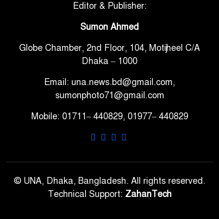
Editor & Publisher:
টানা ৩ ম্যাচে গোল ভিনির, ইতিহাস
Sumon Ahmed
৬
বলছে বিশ্বকাপ জিতবে ব্রাজিল
Globe Chamber, 2nd Floor, 104, Motijheel C/A
Dhaka – 1000
সরকারি ৩শ কেজি বই বিক্রির
৭
অভিযোগ মাদ্রাসা সুপারের বিরুদ্ধে
Email: una.news.bd@gmail.com,
sumonphoto71@gmail.com
গাড়ি বিক্রির পর মালিকানা
Mobile: 01711– 440829, 01977– 440829
৮
পরিবর্তনে কঠোর নির্দেশনা
আ.লীগ ও বিএনপির বিরুদ্ধে
৯
সমানভাবে লড়াই চালিয়ে যেতে হবে:
নাহিদ
© UNA, Dhaka, Bangladesh. All rights reserved.
Technical Support:
ZahanTech
ঢাবিতে মাথায় কাঁঠাল পড়ে মালির
১০
মৃত্যু