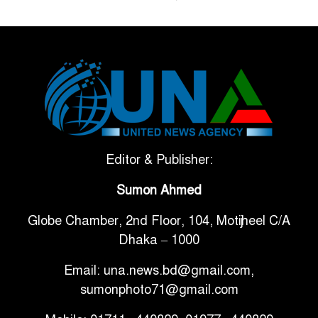
ভেনেজুয়েলার পর জাপানেও ৭.২
৫
মাত্রার শক্তিশালী ভূমিকম্প
টানা ৩ ম্যাচে গোল ভিনির, ইতিহাস
৬
বলছে বিশ্বকাপ জিতবে ব্রাজিল
সরকারি ৩শ কেজি বই বিক্রির
Editor & Publisher:
৭
অভিযোগ মাদ্রাসা সুপারের বিরুদ্ধে
Sumon Ahmed
Globe Chamber, 2nd Floor, 104, Motijheel C/A
গাড়ি বিক্রির পর মালিকানা
৮
Dhaka – 1000
পরিবর্তনে কঠোর নির্দেশনা
Email: una.news.bd@gmail.com,
আ.লীগ ও বিএনপির বিরুদ্ধে
sumonphoto71@gmail.com
৯
সমানভাবে লড়াই চালিয়ে যেতে হবে: