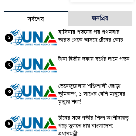
জনপ্রিয়
সর্বশেষ
হাসিনার পতনের পর প্রথমবার
১
ভারত থেকে আসছে ট্রেনের কোচ
টানা দ্বিতীয় দফায় স্বর্ণের দামে পতন
২
ভেনেজুয়েলায় শক্তিশালী জোড়া
৩
ভূমিকম্প, ১ লাখের বেশি মানুষের
মৃত্যুর শঙ্কা!
চীনের সঙ্গে গভীর শিল্প অংশীদারত্ব
৪
গড়ে তুলতে চায় বাংলাদেশ:
প্রধানমন্ত্রী