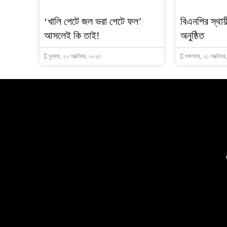
‘খালি পেটে জল ভরা পেটে ফল’
বিএনপির স্থায়
আসলেই কি তাই!
অনুষ্ঠিত
বুধবার, ২২ অক্টোবর, ২০২৫
মঙ্গলবার, ২১ অক্টোব