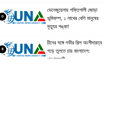
ভেনেজুয়েলায় শক্তিশালী জোড়া
৩
ভূমিকম্প, ১ লাখের বেশি মানুষের
মৃত্যুর শঙ্কা!
চীনের সঙ্গে গভীর শিল্প অংশীদারত্ব
৪
গড়ে তুলতে চায় বাংলাদেশ:
প্রধানমন্ত্রী
ভেনেজুয়েলার পর জাপানেও ৭.২
৫
মাত্রার শক্তিশালী ভূমিকম্প
টানা ৩ ম্যাচে গোল ভিনির, ইতিহাস
৬
বলছে বিশ্বকাপ জিতবে ব্রাজিল