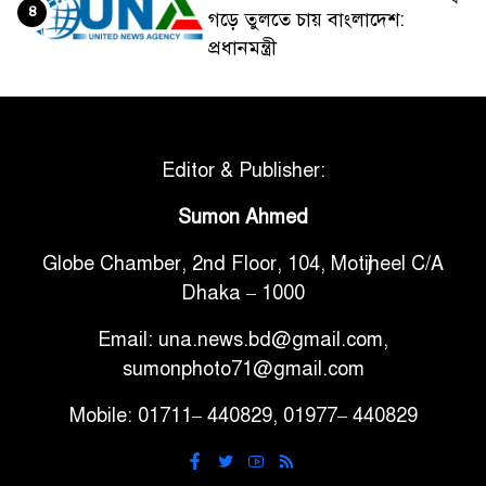
৪
গড়ে তুলতে চায় বাংলাদেশ:
প্রধানমন্ত্রী
ভেনেজুয়েলার পর জাপানেও ৭.২
৫
মাত্রার শক্তিশালী ভূমিকম্প
Editor & Publisher:
টানা ৩ ম্যাচে গোল ভিনির, ইতিহাস
Sumon Ahmed
৬
বলছে বিশ্বকাপ জিতবে ব্রাজিল
Globe Chamber, 2nd Floor, 104, Motijheel C/A
Dhaka – 1000
সরকারি ৩শ কেজি বই বিক্রির
৭
অভিযোগ মাদ্রাসা সুপারের বিরুদ্ধে
Email: una.news.bd@gmail.com,
sumonphoto71@gmail.com
গাড়ি বিক্রির পর মালিকানা
Mobile: 01711– 440829, 01977– 440829
৮
পরিবর্তনে কঠোর নির্দেশনা