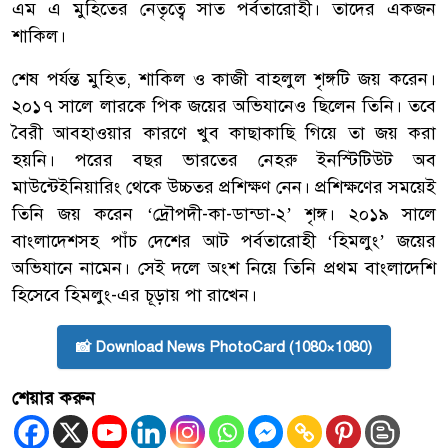
এম এ মুহিতের নেতৃত্বে সাত পর্বতারোহী। তাদের একজন
শাকিল।
শেষ পর্যন্ত মুহিত, শাকিল ও কাজী বাহলুল শৃঙ্গটি জয় করেন।
২০১৭ সালে লারকে পিক জয়ের অভিযানেও ছিলেন তিনি। তবে
বৈরী আবহাওয়ার কারণে খুব কাছাকাছি গিয়ে তা জয় করা
হয়নি। পরের বছর ভারতের নেহরু ইনস্টিটিউট অব
মাউন্টেইনিয়ারিং থেকে উচ্চতর প্রশিক্ষণ নেন। প্রশিক্ষণের সময়েই
তিনি জয় করেন ‘দ্রৌপদী-কা-ডান্ডা-২’ শৃঙ্গ। ২০১৯ সালে
বাংলাদেশসহ পাঁচ দেশের আট পর্বতারোহী ‘হিমলুং’ জয়ের
অভিযানে নামেন। সেই দলে অংশ নিয়ে তিনি প্রথম বাংলাদেশি
হিসেবে হিমলুং-এর চূড়ায় পা রাখেন।
📸 Download News PhotoCard (1080×1080)
শেয়ার করুন