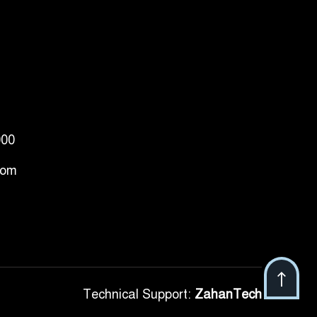
000
com
Technical Support:
ZahanTech