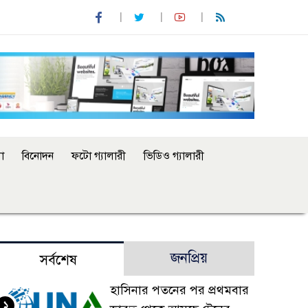
া
বিনোদন
ফটো গ্যালারী
ভিডিও গ্যালারী
জনপ্রিয়
সর্বশেষ
হাসিনার পতনের পর প্রথমবার
১