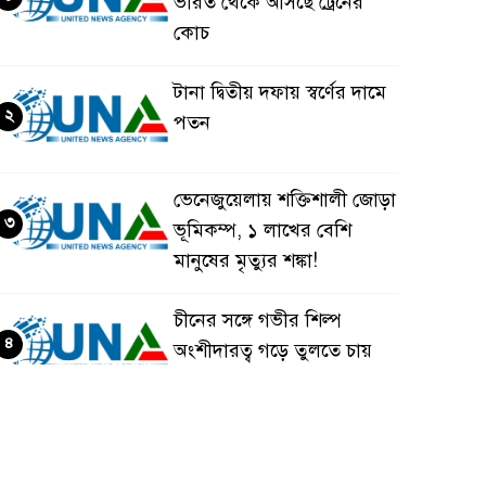
ভারত থেকে আসছে ট্রেনের
কোচ
টানা দ্বিতীয় দফায় স্বর্ণের দামে
২
পতন
ভেনেজুয়েলায় শক্তিশালী জোড়া
৩
ভূমিকম্প, ১ লাখের বেশি
মানুষের মৃত্যুর শঙ্কা!
চীনের সঙ্গে গভীর শিল্প
৪
অংশীদারত্ব গড়ে তুলতে চায়
বাংলাদেশ: প্রধানমন্ত্রী
ভেনেজুয়েলার পর জাপানেও
৫
৭.২ মাত্রার শক্তিশালী ভূমিকম্প