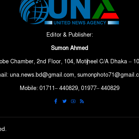
Editor & Publisher:
Sumon Ahmed
obe Chamber, 2nd Floor, 104, Motijheel C/A Dhaka – 1
ail: una.news.bd@gmail.com, sumonphoto71@gmail.
Mobile: 01711– 440829, 01977– 440829
ed.