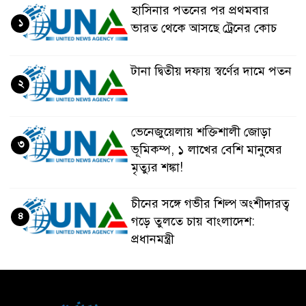
হাসিনার পতনের পর প্রথমবার
১
ভারত থেকে আসছে ট্রেনের কোচ
টানা দ্বিতীয় দফায় স্বর্ণের দামে পতন
২
ভেনেজুয়েলায় শক্তিশালী জোড়া
৩
ভূমিকম্প, ১ লাখের বেশি মানুষের
মৃত্যুর শঙ্কা!
চীনের সঙ্গে গভীর শিল্প অংশীদারত্ব
৪
গড়ে তুলতে চায় বাংলাদেশ:
প্রধানমন্ত্রী
ভেনেজুয়েলার পর জাপানেও ৭.২
৫
মাত্রার শক্তিশালী ভূমিকম্প