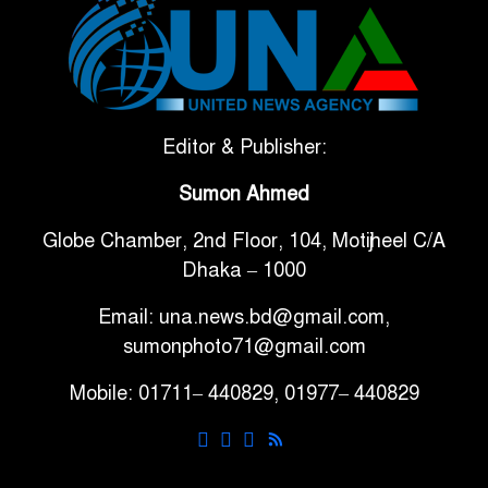
টানা ৩ ম্যাচে গোল ভিনির, ইতিহাস
৬
বলছে বিশ্বকাপ জিতবে ব্রাজিল
সরকারি ৩শ কেজি বই বিক্রির
Editor & Publisher:
৭
অভিযোগ মাদ্রাসা সুপারের বিরুদ্ধে
Sumon Ahmed
Globe Chamber, 2nd Floor, 104, Motijheel C/A
গাড়ি বিক্রির পর মালিকানা
৮
Dhaka – 1000
পরিবর্তনে কঠোর নির্দেশনা
Email: una.news.bd@gmail.com,
আ.লীগ ও বিএনপির বিরুদ্ধে
sumonphoto71@gmail.com
৯
সমানভাবে লড়াই চালিয়ে যেতে হবে:
Mobile: 01711– 440829, 01977– 440829
নাহিদ
ঢাবিতে মাথায় কাঁঠাল পড়ে মালির
১০
মৃত্যু