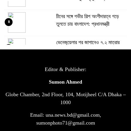
চীনের সঙ্গে গভীর শিল্প অংশীদারত্ব গড়ে
৪
তুলতে চায় বাংলাদেশ: প্রধানমন্ত্রী
ভেনেজুয়েলার পর জাপানেও ৭.২ মাত্রার
৫
শক্তিশালী ভূমিকম্প
টানা ৩ ম্যাচে গোল ভিনির, ইতিহাস বলছে
Editor & Publisher:
৬
বিশ্বকাপ জিতবে ব্রাজিল
Sumon Ahmed
Globe Chamber, 2nd Floor, 104, Motijheel C/A Dhaka –
সরকারি ৩শ কেজি বই বিক্রির অভিযোগ
৭
মাদ্রাসা সুপারের বিরুদ্ধে
1000
Email: una.news.bd@gmail.com,
গাড়ি বিক্রির পর মালিকানা পরিবর্তনে কঠোর
sumonphoto71@gmail.com
৮
নির্দেশনা