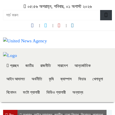
০৫:৫৬ অপরাহ্ন, শনিবার, ০১ অগাস্ট ২০২৬
প্রচ্ছদ
জাতীয়
রাজনীতি
সারাদেশ
আন্তর্জাতিক
আইন আদালত
অর্থনীতি
কৃষি
ক্যাম্পাস
ফিচার
খেলাধুলা
বিনোদন
ফটো গ্যালারী
ভিডিও গ্যালারী
অন্যান্য
অপরাধ
আইন আদালত
জাতীয়
ঢাকা বিভাগ
বিনোদন
সারাদেশ
,
,
,
,
,