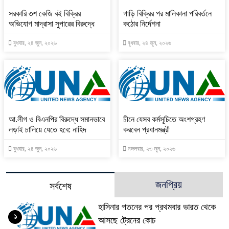
সরকারি ৩শ কেজি বই বিক্রির
গাড়ি বিক্রির পর মালিকানা পরিবর্তনে
অভিযোগ মাদ্রাসা সুপারের বিরুদ্ধে
কঠোর নির্দেশনা
বুধবার, ২৪ জুন, ২০২৬
বুধবার, ২৪ জুন, ২০২৬
আ.লীগ ও বিএনপির বিরুদ্ধে সমানভাবে
চীনে যেসব কর্মসূচিতে অংশগ্রহণ
লড়াই চালিয়ে যেতে হবে: নাহিদ
করবেন প্রধানমন্ত্রী
বুধবার, ২৪ জুন, ২০২৬
মঙ্গলবার, ২৩ জুন, ২০২৬
জনপ্রিয়
সর্বশেষ
হাসিনার পতনের পর প্রথমবার ভারত থেকে
১
আসছে ট্রেনের কোচ