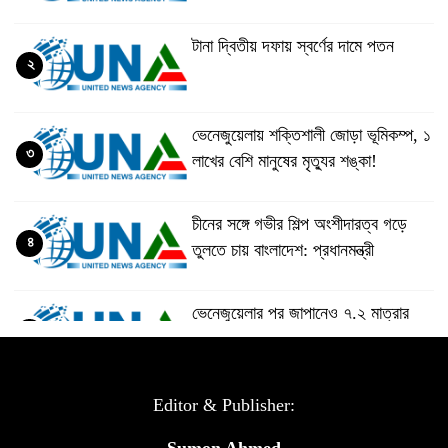
টানা দ্বিতীয় দফায় স্বর্ণের দামে পতন
২
ভেনেজুয়েলায় শক্তিশালী জোড়া ভূমিকম্প, ১
৩
লাখের বেশি মানুষের মৃত্যুর শঙ্কা!
চীনের সঙ্গে গভীর শিল্প অংশীদারত্ব গড়ে
৪
তুলতে চায় বাংলাদেশ: প্রধানমন্ত্রী
ভেনেজুয়েলার পর জাপানেও ৭.২ মাত্রার
৫
শক্তিশালী ভূমিকম্প
টানা ৩ ম্যাচে গোল ভিনির, ইতিহাস বলছে
Editor & Publisher:
৬
বিশ্বকাপ জিতবে ব্রাজিল