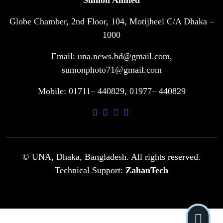
Sumon Ahmed
Globe Chamber, 2nd Floor, 104, Motijheel C/A Dhaka –
সরকারি ৩শ কেজি বই বিক্রির অভিযোগ
৭
মাদ্রাসা সুপারের বিরুদ্ধে
1000
Email: una.news.bd@gmail.com,
গাড়ি বিক্রির পর মালিকানা পরিবর্তনে কঠোর
sumonphoto71@gmail.com
৮
নির্দেশনা
Mobile: 01711– 440829, 01977– 440829
আ.লীগ ও বিএনপির বিরুদ্ধে সমানভাবে
৯
লড়াই চালিয়ে যেতে হবে: নাহিদ
ঢাবিতে মাথায় কাঁঠাল পড়ে মালির মৃত্যু
© UNA, Dhaka, Bangladesh. All rights reserved.
১০
Technical Support:
ZahanTech