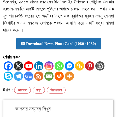
উল্লেখ্য, ২০১৩ সালের হরতালের দিন সিংগাইর উপজেলার গোবিন্দল এলাকায়
হরতাল-সমর্থনে একটি মিছিলে পুলিশের গুলিতে চারজন নিহত হন। প্রায় এক
যুগ পর চলতি বছরের ২৫ অক্টোবর নিহত এক ব্যক্তির স্বজন মজনু মোল্লা
সিংগাইর থানায় মমতাজ বেগমকে প্রধান আসামি করে একটি হত্যা মামলা
দায়ের করেন।
📸 Download News PhotoCard (1080×1080)
শেয়ার করুন
ট্যাগ :
আদালত
কড়া
নিরাপত্তা
আপনার মন্তব্য লিখুন