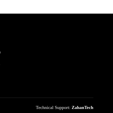
0
m
Technical Support:
ZahanTech