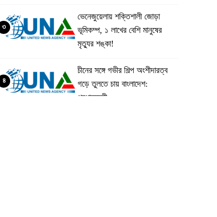
ভেনেজুয়েলায় শক্তিশালী জোড়া
৩
ভূমিকম্প, ১ লাখের বেশি মানুষের
মৃত্যুর শঙ্কা!
চীনের সঙ্গে গভীর শিল্প অংশীদারত্ব
৪
গড়ে তুলতে চায় বাংলাদেশ:
প্রধানমন্ত্রী
ভেনেজুয়েলার পর জাপানেও ৭.২
৫
মাত্রার শক্তিশালী ভূমিকম্প
টানা ৩ ম্যাচে গোল ভিনির, ইতিহাস
৬
বলছে বিশ্বকাপ জিতবে ব্রাজিল