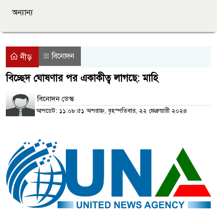
অন্যান্য
বিনোদন
নীড়
বিচ্ছেদ ঘোষণার পর একাকীত্ব লাগছে: মাহি
বিনোদন ডেস্ক
আপডেট: ১১:০৮:৫১ অপরাহ্ন, বৃহস্পতিবার, ২২ ফেব্রুয়ারী ২০২৪