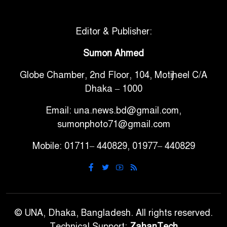
ভেনেজুয়েলার পর জাপানেও ৭.২
৫
মাত্রার শক্তিশালী ভূমিকম্প
Editor & Publisher:
টানা ৩ ম্যাচে গোল ভিনির, ইতিহাস
Sumon Ahmed
৬
বলছে বিশ্বকাপ জিতবে ব্রাজিল
Globe Chamber, 2nd Floor, 104, Motijheel C/A
Dhaka – 1000
সরকারি ৩শ কেজি বই বিক্রির
৭
অভিযোগ মাদ্রাসা সুপারের বিরুদ্ধে
Email: una.news.bd@gmail.com,
sumonphoto71@gmail.com
গাড়ি বিক্রির পর মালিকানা
Mobile: 01711– 440829, 01977– 440829
৮
পরিবর্তনে কঠোর নির্দেশনা
আ.লীগ ও বিএনপির বিরুদ্ধে
৯
সমানভাবে লড়াই চালিয়ে যেতে হবে:
নাহিদ
© UNA, Dhaka, Bangladesh. All rights reserved.
Technical Support:
ZahanTech