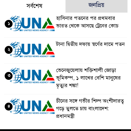
জনপ্রিয়
সর্বশেষ
হাসিনার পতনের পর প্রথমবার
১
ভারত থেকে আসছে ট্রেনের কোচ
টানা দ্বিতীয় দফায় স্বর্ণের দামে পতন
২
ভেনেজুয়েলায় শক্তিশালী জোড়া
৩
ভূমিকম্প, ১ লাখের বেশি মানুষের
মৃত্যুর শঙ্কা!
চীনের সঙ্গে গভীর শিল্প অংশীদারত্ব
৪
গড়ে তুলতে চায় বাংলাদেশ:
প্রধানমন্ত্রী