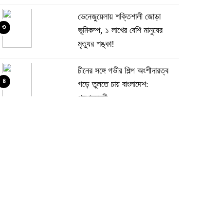
ভেনেজুয়েলায় শক্তিশালী জোড়া
৩
ভূমিকম্প, ১ লাখের বেশি মানুষের
মৃত্যুর শঙ্কা!
চীনের সঙ্গে গভীর শিল্প অংশীদারত্ব
৪
গড়ে তুলতে চায় বাংলাদেশ:
প্রধানমন্ত্রী
ভেনেজুয়েলার পর জাপানেও ৭.২
৫
মাত্রার শক্তিশালী ভূমিকম্প
টানা ৩ ম্যাচে গোল ভিনির, ইতিহাস
৬
বলছে বিশ্বকাপ জিতবে ব্রাজিল