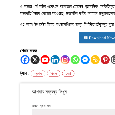
এ সভায় ধর্ম সচিব একেএম আফতাব হোসেন প্রামানিক, অতিরিক্ত
সভাপতি সৈয়দ গোলাম সরওয়ার, মহাসচিব ফরিদ আহমদ মজুমদারসহ সংশ
এর আগে উপদেষ্টা মিনায় বাংলাদেশিদের জন্য নির্ধারিত তাঁবুসমূহ ঘু
📸 Download News
শেয়ার করুন
ট্যাগ :
প্রদান
বিমান
সেবা
আপনার মন্তব্য লিখুন
মন্তব্যের ঘর