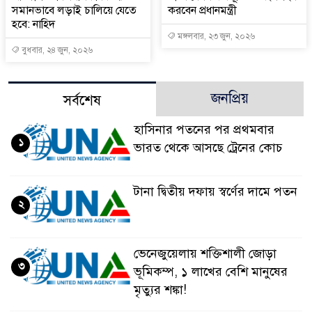
সমানভাবে লড়াই চালিয়ে যেতে
করবেন প্রধানমন্ত্রী
হবে: নাহিদ
মঙ্গলবার, ২৩ জুন, ২০২৬
বুধবার, ২৪ জুন, ২০২৬
জনপ্রিয়
সর্বশেষ
হাসিনার পতনের পর প্রথমবার
১
ভারত থেকে আসছে ট্রেনের কোচ
টানা দ্বিতীয় দফায় স্বর্ণের দামে পতন
২
ভেনেজুয়েলায় শক্তিশালী জোড়া
৩
ভূমিকম্প, ১ লাখের বেশি মানুষের
মৃত্যুর শঙ্কা!