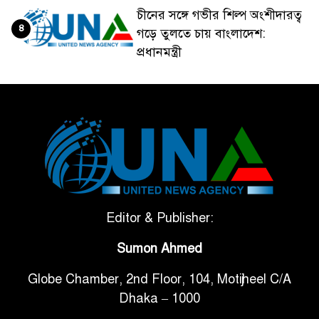
চীনের সঙ্গে গভীর শিল্প অংশীদারত্ব
৪
গড়ে তুলতে চায় বাংলাদেশ:
প্রধানমন্ত্রী
ভেনেজুয়েলার পর জাপানেও ৭.২
৫
মাত্রার শক্তিশালী ভূমিকম্প
টানা ৩ ম্যাচে গোল ভিনির, ইতিহাস
৬
বলছে বিশ্বকাপ জিতবে ব্রাজিল
সরকারি ৩শ কেজি বই বিক্রির
Editor & Publisher:
৭
অভিযোগ মাদ্রাসা সুপারের বিরুদ্ধে
Sumon Ahmed
Globe Chamber, 2nd Floor, 104, Motijheel C/A
গাড়ি বিক্রির পর মালিকানা
৮
Dhaka – 1000
পরিবর্তনে কঠোর নির্দেশনা