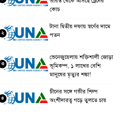
ভারত থেকে আসছে ট্রেনের
কোচ
টানা দ্বিতীয় দফায় স্বর্ণের দামে
২
পতন
ভেনেজুয়েলায় শক্তিশালী জোড়া
৩
ভূমিকম্প, ১ লাখের বেশি
মানুষের মৃত্যুর শঙ্কা!
চীনের সঙ্গে গভীর শিল্প
৪
অংশীদারত্ব গড়ে তুলতে চায়
বাংলাদেশ: প্রধানমন্ত্রী
ভেনেজুয়েলার পর জাপানেও
৫
৭.২ মাত্রার শক্তিশালী ভূমিকম্প