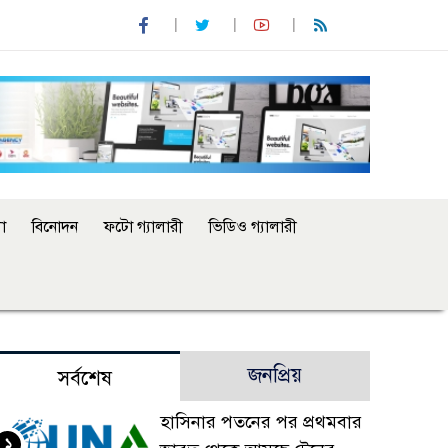
া
বিনোদন
ফটো গ্যালারী
ভিডিও গ্যালারী
জনপ্রিয়
সর্বশেষ
হাসিনার পতনের পর প্রথমবার
১