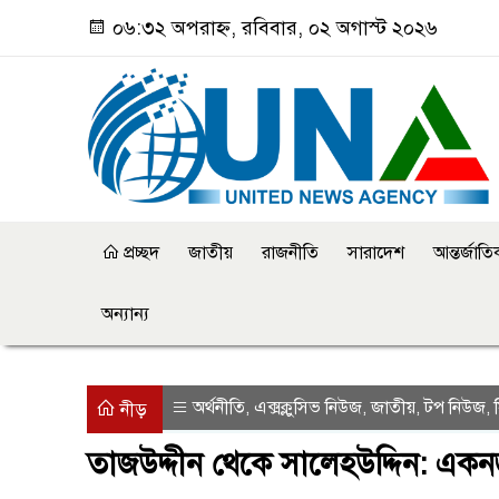
০৬:৩২ অপরাহ্ন, রবিবার, ০২ অগাস্ট ২০২৬
প্রচ্ছদ
জাতীয়
রাজনীতি
সারাদেশ
আন্তর্জাত
অন্যান্য
অর্থনীতি
এক্সক্লুসিভ নিউজ
জাতীয়
টপ নিউজ
,
,
,
,
নীড়
তাজউদ্দীন থেকে সালেহউদ্দিন: এক