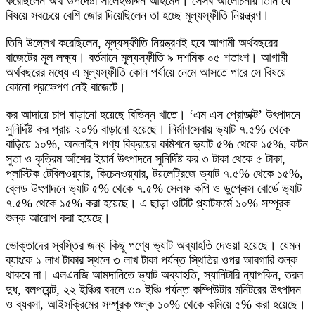
করেছিলেন অর্থ উপদেষ্টা সালেহউদ্দিন আহমেদ। সেসব আলোচনায় তিনি যে
বিষয়ে সবচেয়ে বেশি জোর দিয়েছিলেন তা হচ্ছে মূল্যস্ফীতি নিয়ন্ত্রণ।
তিনি উল্লেখ করেছিলেন, মূল্যস্ফীতি নিয়ন্ত্রণই হবে আগামী অর্থবছরের
বাজেটের মূল লক্ষ্য। বর্তমানে মূল্যস্ফীতি ৯ দশমিক ০৫ শতাংশ। আগামী
অর্থবছরের মধ্যে এ মূল্যস্ফীতি কোন পর্যায়ে নেমে আসতে পারে সে বিষয়ে
কোনো প্রক্ষেপণ নেই বাজেটে।
কর আদায়ে চাপ বাড়ানো হয়েছে বিভিন্ন খাতে। ‘এম এস প্রোডাক্ট’ উৎপাদনে
সুনির্দিষ্ট কর প্রায় ২০% বাড়ানো হয়েছে। নির্মাণসেবায় ভ্যাট ৭.৫% থেকে
বাড়িয়ে ১০%, অনলাইন পণ্য বিক্রয়ের কমিশনে ভ্যাট ৫% থেকে ১৫%, কটন
সুতা ও কৃত্রিম আঁশের ইয়ার্ন উৎপাদনে সুনির্দিষ্ট কর ৩ টাকা থেকে ৫ টাকা,
প্লাস্টিক টেবিলওয়্যার, কিচেনওয়্যার, টয়লেট্রিজে ভ্যাট ৭.৫% থেকে ১৫%,
ব্লেড উৎপাদনে ভ্যাট ৫% থেকে ৭.৫% সেলফ কপি ও ডুপ্লেক্স বোর্ডে ভ্যাট
৭.৫% থেকে ১৫% করা হয়েছে। এ ছাড়া ওটিটি প্ল্যাটফর্মে ১০% সম্পূরক
শুল্ক আরোপ করা হয়েছে।
ভোক্তাদের স্বস্তির জন্য কিছু পণ্যে ভ্যাট অব্যাহতি দেওয়া হয়েছে। যেমন
ব্যাংকে ১ লাখ টাকার স্থলে ৩ লাখ টাকা পর্যন্ত স্থিতির ওপর আবগারি শুল্ক
থাকবে না। এলএনজি আমদানিতে ভ্যাট অব্যাহতি, স্যানিটারি ন্যাপকিন, তরল
দুধ, বলপয়েন্ট, ২২ ইঞ্চির বদলে ৩০ ইঞ্চি পর্যন্ত কম্পিউটার মনিটরের উৎপাদন
ও ব্যবসা, আইসক্রিমের সম্পূরক শুল্ক ১০% থেকে কমিয়ে ৫% করা হয়েছে।