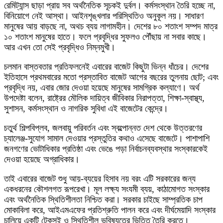
রেমিট্যান্স ছাড়া প্রায় সব অর্থনৈতিক সূচকই দুর্বল। কর্মসংস্থান তৈরি হচ্ছে না,
বিনিয়োগে নেই আস্থা। আইনশৃঙ্খলার পরিস্থিতিও অনুকূল নয়। সাধারণ
মানুষের আয় বাড়ছে না, অথচ ব্যয় লাগামহীন। দেশের ৮০ শতাংশ সম্পদ মাত্র
১০ শতাংশ মানুষের হাতে। ফলে প্রবৃদ্ধির সুফলও পৌঁছায় না সবার কাছে।
আর এখন তো সেই প্রবৃদ্ধিও নিম্নমুখী।
চলমান বাস্তবতার প্রতিফলনেই এবারের বাজেট কিছুটা ভিন্ন ধাঁচের। দেশের
ইতিহাসে প্রথমবারের মতো প্রস্তাবিত বাজেট আগের বছরের তুলনায় ছোট; এবং
প্রবৃদ্ধি নয়, এবার জোর দেওয়া হয়েছে মানুষের সামগ্রিক কল্যাণে। অর্থ
উপদেষ্টা বলেন, রাষ্ট্রের মৌলিক দায়িত্ব জীবিকার নিরাপত্তা, শিক্ষা-স্বাস্থ্য,
সুশাসন, কর্মসংস্থান ও নাগরিক সুবিধা এই বাজেটের কেন্দ্রে।
চতুর্থ শিল্পবিপ্লব, জলবায়ু পরিবর্তন এবং স্বল্পোন্নত দেশ থেকে উত্তরণের
চ্যালেঞ্জ-সুযোগ সামাল দেওয়ার প্রস্তুতির কথাও এসেছে বাজেটে। পাশাপাশি
জনগণের ভোটাধিকার প্রতিষ্ঠা এবং ভেঙে পড়া নির্বাচনব্যবস্থার সংস্কারকেই
দেওয়া হয়েছে অগ্রাধিকার।
তাই এবারের বাজেট শুধু আয়-ব্যয়ের হিসাব নয় বরং এটি সরকারের জন্য
একধরনের কৌশলগত রূপরেখা। মূল লক্ষ্য সংযমী ব্যয়, কাঠামোগত সংস্কার
এবং অর্থনৈতিক স্থিতিশীলতা নিশ্চিত করা। সরকার চাইছে সাম্প্রতিক চাপ
মোকাবিলা করে, আইএমএফের প্রতিশ্রুতি পালন করে এবং দীর্ঘমেয়াদি সংস্কার
চালিয়ে একটি টেকসই ও স্থিতিশীল ভবিষ্যতের ভিত্তি তৈরি করতে।