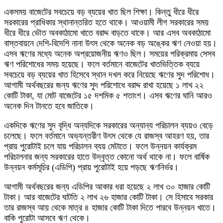
একসময় বাজেটের সবচেয়ে বড় ব্যয়ের খাত ছিল শিক্ষা। কিন্তু ধীরে ধীরে
সরকারের প্রাধিকার স্থানান্তরিত হতে থাকে। আওয়ামী লীগ সরকারের সময়
ধীরে ধীরে ভৌত অবকাঠামো খাতে বরাদ্দ বাড়তে থাকে। আর এসব অবকাঠামো
বাস্তবায়নে দেশি-বিদেশি নানা উৎস থেকে অনেক বড় অঙ্কের ঋণ নেওয়া হয়।
এসব ঋণের মধ্যে অনেক অপ্রয়োজনীয় ঋণও ছিল। সময়ের পরিক্রমায় সেসব
ঋণ পরিশোধের সময় হয়েছে। ফলে বর্তমানে বাজেটের খাতভিত্তিক ব্যয়ে
সবচেয়ে বড় ব্যয়ের খাত হিসেবে স্থান দখল করে নিয়েছে ঋণের সুদ পরিশোধ।
আগামী অর্থবছরের জন্য ঋণের সুদ পরিশোধে বরাদ্দ রাখা হয়েছে ১ লাখ ২২
কোটি টাকা, যা মোট বাজেটের ১৫ দশমিক ৫ শতাংশ। এসব ঋণের ঘানি আরও
অনেক দিন টানতে হবে জাতিকে।
একদিকে ঋণের সুদ বৃদ্ধি অন্যদিকে সরকারের অন্যান্য পরিচালন ব্যয়ও বেড়ে
চলেছে। ফলে বর্তমানে অভ্যন্তরীণ উৎস থেকে যে রাজস্ব আহরণ হয়, তার
প্রায় পুরোটাই চলে যায় পরিচালন ব্যয় মেটাতে। ফলে উন্নয়ন কার্যক্রম
পরিচালনার জন্য সরকারের হাতে উদ্বৃত্ত কোনো অর্থ থাকে না। ফলে বার্ষিক
উন্নয়ন কর্মসূচির (এডিপি) প্রায় পুরোটাই হয়ে পড়ছে ঋণনির্ভর।
আগামী অর্থবছরের জন্য এডিপির আকার ধরা হয়েছে ২ লাখ ৩০ হাজার কোটি
টাকা। আর বাজেটের ঘাটতি ২ লাখ ২৬ হাজার কোটি টাকা। সে হিসাবে সরকার
তার রাজস্ব আয় থেকে মাত্র ৪ হাজার কোটি টাকা দিতে পারবে উন্নয়ন খাতে।
বাকি পুরোটা আসবে ঋণ থেকে।