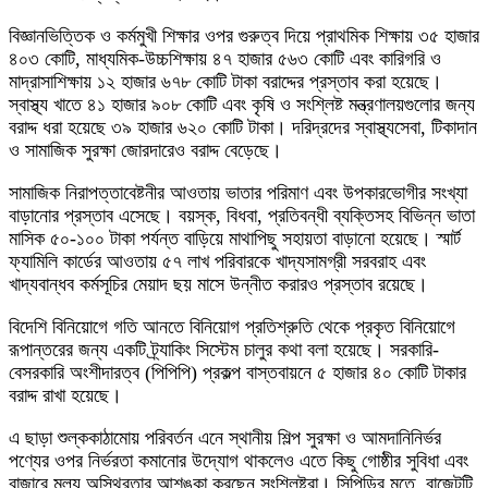
বিজ্ঞানভিত্তিক ও কর্মমুখী শিক্ষার ওপর গুরুত্ব দিয়ে প্রাথমিক শিক্ষায় ৩৫ হাজার
৪০৩ কোটি, মাধ্যমিক-উচ্চশিক্ষায় ৪৭ হাজার ৫৬৩ কোটি এবং কারিগরি ও
মাদ্রাসাশিক্ষায় ১২ হাজার ৬৭৮ কোটি টাকা বরাদ্দের প্রস্তাব করা হয়েছে।
স্বাস্থ্য খাতে ৪১ হাজার ৯০৮ কোটি এবং কৃষি ও সংশ্লিষ্ট মন্ত্রণালয়গুলোর জন্য
বরাদ্দ ধরা হয়েছে ৩৯ হাজার ৬২০ কোটি টাকা। দরিদ্রদের স্বাস্থ্যসেবা, টিকাদান
ও সামাজিক সুরক্ষা জোরদারেও বরাদ্দ বেড়েছে।
সামাজিক নিরাপত্তাবেষ্টনীর আওতায় ভাতার পরিমাণ এবং উপকারভোগীর সংখ্যা
বাড়ানোর প্রস্তাব এসেছে। বয়স্ক, বিধবা, প্রতিবন্ধী ব্যক্তিসহ বিভিন্ন ভাতা
মাসিক ৫০-১০০ টাকা পর্যন্ত বাড়িয়ে মাথাপিছু সহায়তা বাড়ানো হয়েছে। স্মার্ট
ফ্যামিলি কার্ডের আওতায় ৫৭ লাখ পরিবারকে খাদ্যসামগ্রী সরবরাহ এবং
খাদ্যবান্ধব কর্মসূচির মেয়াদ ছয় মাসে উন্নীত করারও প্রস্তাব রয়েছে।
বিদেশি বিনিয়োগে গতি আনতে বিনিয়োগ প্রতিশ্রুতি থেকে প্রকৃত বিনিয়োগে
রূপান্তরের জন্য একটি ট্র্যাকিং সিস্টেম চালুর কথা বলা হয়েছে। সরকারি-
বেসরকারি অংশীদারত্ব (পিপিপি) প্রকল্প বাস্তবায়নে ৫ হাজার ৪০ কোটি টাকার
বরাদ্দ রাখা হয়েছে।
এ ছাড়া শুল্ককাঠামোয় পরিবর্তন এনে স্থানীয় শিল্প সুরক্ষা ও আমদানিনির্ভর
পণ্যের ওপর নির্ভরতা কমানোর উদ্যোগ থাকলেও এতে কিছু গোষ্ঠীর সুবিধা এবং
বাজারে মূল্য অস্থিরতার আশঙ্কা করছেন সংশ্লিষ্টরা। সিপিডির মতে, বাজেটটি