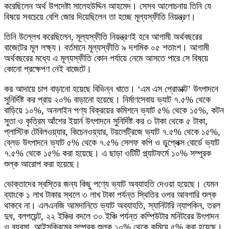
করেছিলেন অর্থ উপদেষ্টা সালেহউদ্দিন আহমেদ। সেসব আলোচনায় তিনি যে
বিষয়ে সবচেয়ে বেশি জোর দিয়েছিলেন তা হচ্ছে মূল্যস্ফীতি নিয়ন্ত্রণ।
তিনি উল্লেখ করেছিলেন, মূল্যস্ফীতি নিয়ন্ত্রণই হবে আগামী অর্থবছরের
বাজেটের মূল লক্ষ্য। বর্তমানে মূল্যস্ফীতি ৯ দশমিক ০৫ শতাংশ। আগামী
অর্থবছরের মধ্যে এ মূল্যস্ফীতি কোন পর্যায়ে নেমে আসতে পারে সে বিষয়ে
কোনো প্রক্ষেপণ নেই বাজেটে।
কর আদায়ে চাপ বাড়ানো হয়েছে বিভিন্ন খাতে। ‘এম এস প্রোডাক্ট’ উৎপাদনে
সুনির্দিষ্ট কর প্রায় ২০% বাড়ানো হয়েছে। নির্মাণসেবায় ভ্যাট ৭.৫% থেকে
বাড়িয়ে ১০%, অনলাইন পণ্য বিক্রয়ের কমিশনে ভ্যাট ৫% থেকে ১৫%, কটন
সুতা ও কৃত্রিম আঁশের ইয়ার্ন উৎপাদনে সুনির্দিষ্ট কর ৩ টাকা থেকে ৫ টাকা,
প্লাস্টিক টেবিলওয়্যার, কিচেনওয়্যার, টয়লেট্রিজে ভ্যাট ৭.৫% থেকে ১৫%,
ব্লেড উৎপাদনে ভ্যাট ৫% থেকে ৭.৫% সেলফ কপি ও ডুপ্লেক্স বোর্ডে ভ্যাট
৭.৫% থেকে ১৫% করা হয়েছে। এ ছাড়া ওটিটি প্ল্যাটফর্মে ১০% সম্পূরক
শুল্ক আরোপ করা হয়েছে।
ভোক্তাদের স্বস্তির জন্য কিছু পণ্যে ভ্যাট অব্যাহতি দেওয়া হয়েছে। যেমন
ব্যাংকে ১ লাখ টাকার স্থলে ৩ লাখ টাকা পর্যন্ত স্থিতির ওপর আবগারি শুল্ক
থাকবে না। এলএনজি আমদানিতে ভ্যাট অব্যাহতি, স্যানিটারি ন্যাপকিন, তরল
দুধ, বলপয়েন্ট, ২২ ইঞ্চির বদলে ৩০ ইঞ্চি পর্যন্ত কম্পিউটার মনিটরের উৎপাদন
ও ব্যবসা, আইসক্রিমের সম্পূরক শুল্ক ১০% থেকে কমিয়ে ৫% করা হয়েছে।