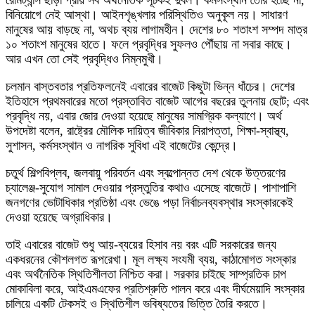
রেমিট্যান্স ছাড়া প্রায় সব অর্থনৈতিক সূচকই দুর্বল। কর্মসংস্থান তৈরি হচ্ছে না,
বিনিয়োগে নেই আস্থা। আইনশৃঙ্খলার পরিস্থিতিও অনুকূল নয়। সাধারণ
মানুষের আয় বাড়ছে না, অথচ ব্যয় লাগামহীন। দেশের ৮০ শতাংশ সম্পদ মাত্র
১০ শতাংশ মানুষের হাতে। ফলে প্রবৃদ্ধির সুফলও পৌঁছায় না সবার কাছে।
আর এখন তো সেই প্রবৃদ্ধিও নিম্নমুখী।
চলমান বাস্তবতার প্রতিফলনেই এবারের বাজেট কিছুটা ভিন্ন ধাঁচের। দেশের
ইতিহাসে প্রথমবারের মতো প্রস্তাবিত বাজেট আগের বছরের তুলনায় ছোট; এবং
প্রবৃদ্ধি নয়, এবার জোর দেওয়া হয়েছে মানুষের সামগ্রিক কল্যাণে। অর্থ
উপদেষ্টা বলেন, রাষ্ট্রের মৌলিক দায়িত্ব জীবিকার নিরাপত্তা, শিক্ষা-স্বাস্থ্য,
সুশাসন, কর্মসংস্থান ও নাগরিক সুবিধা এই বাজেটের কেন্দ্রে।
চতুর্থ শিল্পবিপ্লব, জলবায়ু পরিবর্তন এবং স্বল্পোন্নত দেশ থেকে উত্তরণের
চ্যালেঞ্জ-সুযোগ সামাল দেওয়ার প্রস্তুতির কথাও এসেছে বাজেটে। পাশাপাশি
জনগণের ভোটাধিকার প্রতিষ্ঠা এবং ভেঙে পড়া নির্বাচনব্যবস্থার সংস্কারকেই
দেওয়া হয়েছে অগ্রাধিকার।
তাই এবারের বাজেট শুধু আয়-ব্যয়ের হিসাব নয় বরং এটি সরকারের জন্য
একধরনের কৌশলগত রূপরেখা। মূল লক্ষ্য সংযমী ব্যয়, কাঠামোগত সংস্কার
এবং অর্থনৈতিক স্থিতিশীলতা নিশ্চিত করা। সরকার চাইছে সাম্প্রতিক চাপ
মোকাবিলা করে, আইএমএফের প্রতিশ্রুতি পালন করে এবং দীর্ঘমেয়াদি সংস্কার
চালিয়ে একটি টেকসই ও স্থিতিশীল ভবিষ্যতের ভিত্তি তৈরি করতে।