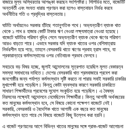
বাজারে মূল্য অস্থিরতার আশঙ্কা করছেন সংশ্লিষ্টরা। সিপিডির মতে, বাজেটটি
অন্তর্বর্তী এবং সংযত ধারায় প্রণয়ন করা হলেও বাস্তবায়ন নির্ভর করবে
অর্থনীতির গতি ও প্রবৃদ্ধির বাস্তবতায়।
ঘাটতি অর্থায়নেও সরকার হাঁটছে গতানুগতিক পথে। অভ্যন্তরীণ ব্যাংক খাত
থেকে ১ লাখ ৪ হাজার কোটি টাকার ঋণ নেওয়া লক্ষ্যমাত্রা নেওয়া হয়েছে।
বাজেটে ঘাটতির পরিমাণ বৃদ্ধি পেলে অভ্যন্তরীণ ব্যাংক থেকে ঋণের পরিমাণ
আরও বাড়তে পারে। এভাবে সরকার যদি ব্যাংক খাতের ওপর বেশিমাত্রায়
নির্ভরশীল হয়ে পড়ে, তাহলে বেসরকারি খাতে ঋণের প্রবাহ হ্রাস পাবে, যা
প্রকারান্তরে কর্মসংস্থানের ওপর নেতিবাচক প্রভাব ফেলবে।
সবচেয়ে বড় বিষয় হচ্ছে, জুলাই আন্দোলনের সূত্রপাত হয়েছিল মূলত বেকারত্ব
সমস্যা সমাধানের দাবিতে। দেশের বেসরকারি খাত শ্রমবাজারে প্রবেশ করা
জনগোষ্ঠীর জন্য পর্যাপ্ত কর্মসংস্থান সৃষ্টি করতে না পারায় সবাই সরকারি চাকরির
মুখাপেক্ষী হয়ে পড়েছিল। কিন্তু কোটা ব্যবস্থার কারণে সরকারি চাকরিতে
সাধারণ শিক্ষার্থীদের প্রবেশের সুযোগ সংকুচিত হয়ে পড়েছিল। এ বৈষম্য
নিরসনের লক্ষ্যেই আন্দোলনে নেমেছিলেন শিক্ষার্থীরা। কিন্তু আগামী অর্থবছরের
কত মানুষের কর্মসংস্থান হবে, সে বিষয়ে কোনো পক্ষেপণ বাজেটে নেই।
সরকারি, বেসরকারি ও বৈদেশিক খাতে আগামী এক বছরে কত মানুষের
কর্মসংস্থান হতে পারে সে বিষয়ে বাজেটে কিছু উল্লেখ করা হয়নি।
এ বাজেট প্রণয়নের আগে বিভিন্ন খাতের মানুষের সঙ্গে প্রাক-বাজেট আলোচনা