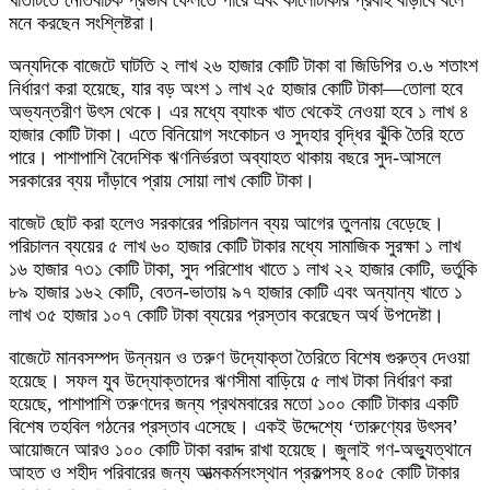
খাতটিতে নেতিবাচক প্রভাব ফেলতে পারে এবং কালোটাকার প্রবাহ বাড়াবে বলে
মনে করছেন সংশ্লিষ্টরা।
অন্যদিকে বাজেটে ঘাটতি ২ লাখ ২৬ হাজার কোটি টাকা বা জিডিপির ৩.৬ শতাংশ
নির্ধারণ করা হয়েছে, যার বড় অংশ ১ লাখ ২৫ হাজার কোটি টাকা—তোলা হবে
অভ্যন্তরীণ উৎস থেকে। এর মধ্যে ব্যাংক খাত থেকেই নেওয়া হবে ১ লাখ ৪
হাজার কোটি টাকা। এতে বিনিয়োগ সংকোচন ও সুদহার বৃদ্ধির ঝুঁকি তৈরি হতে
পারে। পাশাপাশি বৈদেশিক ঋণনির্ভরতা অব্যাহত থাকায় বছরে সুদ-আসলে
সরকারের ব্যয় দাঁড়াবে প্রায় সোয়া লাখ কোটি টাকা।
বাজেট ছোট করা হলেও সরকারের পরিচালন ব্যয় আগের তুলনায় বেড়েছে।
পরিচালন ব্যয়ের ৫ লাখ ৬০ হাজার কোটি টাকার মধ্যে সামাজিক সুরক্ষা ১ লাখ
১৬ হাজার ৭৩১ কোটি টাকা, সুদ পরিশোধ খাতে ১ লাখ ২২ হাজার কোটি, ভর্তুকি
৮৯ হাজার ১৬২ কোটি, বেতন-ভাতায় ৯৭ হাজার কোটি এবং অন্যান্য খাতে ১
লাখ ৩৫ হাজার ১০৭ কোটি টাকা ব্যয়ের প্রস্তাব করেছেন অর্থ উপদেষ্টা।
বাজেটে মানবসম্পদ উন্নয়ন ও তরুণ উদ্যোক্তা তৈরিতে বিশেষ গুরুত্ব দেওয়া
হয়েছে। সফল যুব উদ্যোক্তাদের ঋণসীমা বাড়িয়ে ৫ লাখ টাকা নির্ধারণ করা
হয়েছে, পাশাপাশি তরুণদের জন্য প্রথমবারের মতো ১০০ কোটি টাকার একটি
বিশেষ তহবিল গঠনের প্রস্তাব এসেছে। একই উদ্দেশ্যে ‘তারুণ্যের উৎসব’
আয়োজনে আরও ১০০ কোটি টাকা বরাদ্দ রাখা হয়েছে। জুলাই গণ-অভ্যুত্থানে
আহত ও শহীদ পরিবারের জন্য আত্মকর্মসংস্থান প্রকল্পসহ ৪০৫ কোটি টাকার