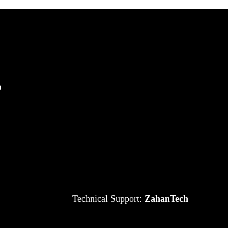
0
m
Technical Support:
ZahanTech