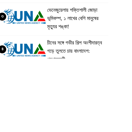
ভেনেজুয়েলায় শক্তিশালী জোড়া
৩
ভূমিকম্প, ১ লাখের বেশি মানুষের
মৃত্যুর শঙ্কা!
চীনের সঙ্গে গভীর শিল্প অংশীদারত্ব
৪
গড়ে তুলতে চায় বাংলাদেশ:
প্রধানমন্ত্রী
ভেনেজুয়েলার পর জাপানেও ৭.২
৫
মাত্রার শক্তিশালী ভূমিকম্প
টানা ৩ ম্যাচে গোল ভিনির, ইতিহাস
৬
বলছে বিশ্বকাপ জিতবে ব্রাজিল