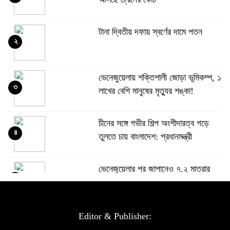
টানা দ্বিতীয় দফায় স্বর্ণের দামে পতন
২
ভেনেজুয়েলায় শক্তিশালী জোড়া ভূমিকম্প, ১
৩
লাখের বেশি মানুষের মৃত্যুর শঙ্কা!
চীনের সঙ্গে গভীর শিল্প অংশীদারত্ব গড়ে
৪
তুলতে চায় বাংলাদেশ: প্রধানমন্ত্রী
ভেনেজুয়েলার পর জাপানেও ৭.২ মাত্রার
৫
শক্তিশালী ভূমিকম্প
টানা ৩ ম্যাচে গোল ভিনির, ইতিহাস বলছে
Editor & Publisher:
৬
বিশ্বকাপ জিতবে ব্রাজিল