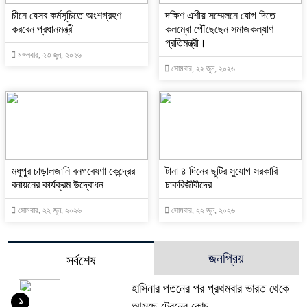
চীনে যেসব কর্মসূচিতে অংশগ্রহণ
দক্ষিণ এশীয় সম্মেলনে যোগ দিতে
করবেন প্রধানমন্ত্রী
কলম্বো পৌঁছেছেন সমাজকল্যাণ
প্রতিমন্ত্রী।
মঙ্গলবার, ২৩ জুন, ২০২৬
সোমবার, ২২ জুন, ২০২৬
মধুপুর চাড়ালজানি বনগবেষণা কেন্দ্রের
টানা ৪ দিনের ছুটির সুযোগ সরকারি
বনায়নের কার্যক্রম উদ্বোধন
চাকরিজীবীদের
সোমবার, ২২ জুন, ২০২৬
সোমবার, ২২ জুন, ২০২৬
জনপ্রিয়
সর্বশেষ
হাসিনার পতনের পর প্রথমবার ভারত থেকে
১
আসছে ট্রেনের কোচ