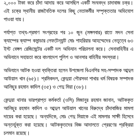
২,০০০ টাকা করে চাঁদা আদায় করে আসছিল একটি সংঘবদ্ধ চাদাবাজ চক্র।
এই চক্রে স্থানীয় রাজনৈতিক দলের কিছু নেতাকর্মীর সম্পৃক্ততার অভিযোগ
পাওয়া যায়।
পর্যাপ্ত তথ্য-প্রমাণ সংগ্রহের পর ১০ জুন (মঙ্গলবার) রাতে মদন সেনা
ক্যাম্পের ক্যাম্প কমান্ডার লেফটেন্যান্ট মোঃ শাহরিয়ার আহম্মেদের নেতৃত্বে ৬৩
ইস্ট বেঙ্গল রেজিমেন্টের একটি দল অভিযান পরিচালনা করে। সেনাবাহিনীর এ
অভিযানে সহায়তা করে বাংলাদেশ পুলিশ ও আনসার বাহিনীর সদস্যরা।
অভিযানে আটক হওয়া ব্যক্তিরা হলেন উপজেলা বিএনপির সহ-সম্পাদক আব্দুল
আউয়াল খান (৬৫)। শ্রমিকদল, কেন্দুয়া পৌরসভা শাখার ধর্ম বিষয়ক সম্পাদক
আনিছুর রহমান কাদিল (৩৫) ও গেদু মিয়া (৩৮)।
কেন্দুয়া থানার ভারপ্রাপ্ত কর্মকর্তা (ওসি) মিজানুর রহমান জানান, আটককৃত
আনিছুর রহমান কাদিল ও আব্দুল আউয়াল খানের বিরুদ্ধে চাঁদাবাজির মামলা
দায়ের করা হয়েছে। অন্যদিকে, মোঃ গেদু মিয়াকে এই মামলার সাক্ষী হিসেবে
অন্তর্ভুক্ত করা হয়েছে। আটককৃতদের বিজ্ঞ আদালতে প্রেরণের প্রক্রিয়া
চলমান রয়েছে।