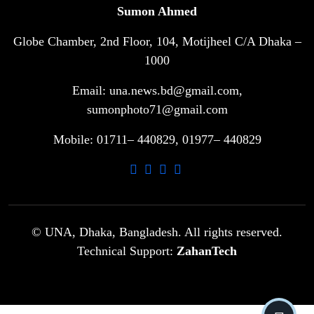
Sumon Ahmed
Globe Chamber, 2nd Floor, 104, Motijheel C/A Dhaka –
সরকারি ৩শ কেজি বই বিক্রির অভিযোগ
৭
মাদ্রাসা সুপারের বিরুদ্ধে
1000
Email: una.news.bd@gmail.com,
গাড়ি বিক্রির পর মালিকানা পরিবর্তনে কঠোর
sumonphoto71@gmail.com
৮
নির্দেশনা
Mobile: 01711– 440829, 01977– 440829
আ.লীগ ও বিএনপির বিরুদ্ধে সমানভাবে
৯
লড়াই চালিয়ে যেতে হবে: নাহিদ
ঢাবিতে মাথায় কাঁঠাল পড়ে মালির মৃত্যু
© UNA, Dhaka, Bangladesh. All rights reserved.
১০
Technical Support:
ZahanTech