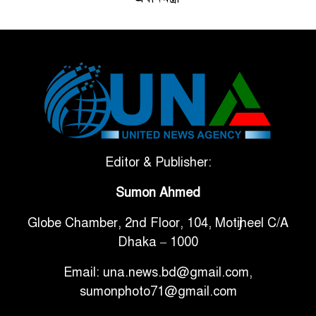
ভেনেজুয়েলার পর জাপানেও ৭.২
৫
মাত্রার শক্তিশালী ভূমিকম্প
টানা ৩ ম্যাচে গোল ভিনির, ইতিহাস
৬
বলছে বিশ্বকাপ জিতবে ব্রাজিল
সরকারি ৩শ কেজি বই বিক্রির
Editor & Publisher:
৭
অভিযোগ মাদ্রাসা সুপারের বিরুদ্ধে
Sumon Ahmed
Globe Chamber, 2nd Floor, 104, Motijheel C/A
গাড়ি বিক্রির পর মালিকানা
৮
Dhaka – 1000
পরিবর্তনে কঠোর নির্দেশনা
Email: una.news.bd@gmail.com,
আ.লীগ ও বিএনপির বিরুদ্ধে
sumonphoto71@gmail.com
৯
সমানভাবে লড়াই চালিয়ে যেতে হবে: