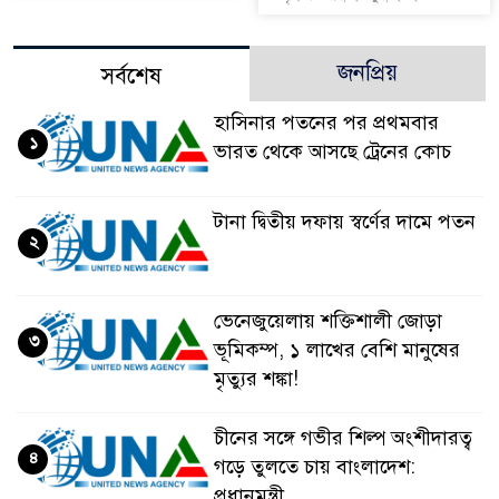
জনপ্রিয়
সর্বশেষ
হাসিনার পতনের পর প্রথমবার
১
ভারত থেকে আসছে ট্রেনের কোচ
টানা দ্বিতীয় দফায় স্বর্ণের দামে পতন
২
ভেনেজুয়েলায় শক্তিশালী জোড়া
৩
ভূমিকম্প, ১ লাখের বেশি মানুষের
মৃত্যুর শঙ্কা!
চীনের সঙ্গে গভীর শিল্প অংশীদারত্ব
৪
গড়ে তুলতে চায় বাংলাদেশ:
প্রধানমন্ত্রী