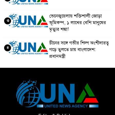
ভেনেজুয়েলায় শক্তিশালী জোড়া
৩
ভূমিকম্প, ১ লাখের বেশি মানুষের
মৃত্যুর শঙ্কা!
চীনের সঙ্গে গভীর শিল্প অংশীদারত্ব
৪
গড়ে তুলতে চায় বাংলাদেশ:
প্রধানমন্ত্রী
ভেনেজুয়েলার পর জাপানেও ৭.২
৫
মাত্রার শক্তিশালী ভূমিকম্প
টানা ৩ ম্যাচে গোল ভিনির, ইতিহাস
৬
বলছে বিশ্বকাপ জিতবে ব্রাজিল