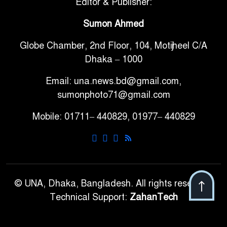
সরকারি ৩শ কেজি বই বিক্রির
Editor & Publisher:
৭
অভিযোগ মাদ্রাসা সুপারের বিরুদ্ধে
Sumon Ahmed
Globe Chamber, 2nd Floor, 104, Motijheel C/A
গাড়ি বিক্রির পর মালিকানা
৮
Dhaka – 1000
পরিবর্তনে কঠোর নির্দেশনা
Email: una.news.bd@gmail.com,
আ.লীগ ও বিএনপির বিরুদ্ধে
sumonphoto71@gmail.com
৯
সমানভাবে লড়াই চালিয়ে যেতে হবে:
Mobile: 01711– 440829, 01977– 440829
নাহিদ
ঢাবিতে মাথায় কাঁঠাল পড়ে মালির
১০
মৃত্যু
© UNA, Dhaka, Bangladesh. All rights reserved.
Technical Support:
ZahanTech