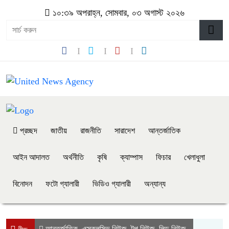
১০:৩৯ অপরাহ্ন, সোমবার, ০৩ অগাস্ট ২০২৬
প্রচ্ছদ
জাতীয়
রাজনীতি
সারাদেশ
আন্তর্জাতিক
আইন আদালত
অর্থনীতি
কৃষি
ক্যাম্পাস
ফিচার
খেলাধুলা
বিনোদন
ফটো গ্যালারী
ভিডিও গ্যালারী
অন্যান্য
আন্তর্জাতিক
এক্সক্লুসিভ নিউজ
টপ নিউজ
লিড নিউজ
,
,
,