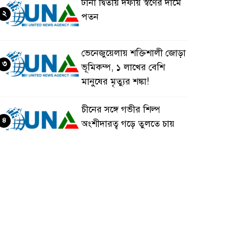
টানা দ্বিতীয় দফায় স্বর্ণের দামে
২
পতন
ভেনেজুয়েলায় শক্তিশালী জোড়া
৩
ভূমিকম্প, ১ লাখের বেশি
মানুষের মৃত্যুর শঙ্কা!
চীনের সঙ্গে গভীর শিল্প
৪
অংশীদারত্ব গড়ে তুলতে চায়
বাংলাদেশ: প্রধানমন্ত্রী
ভেনেজুয়েলার পর জাপানেও
৫
৭.২ মাত্রার শক্তিশালী ভূমিকম্প
টানা ৩ ম্যাচে গোল ভিনির,
৬