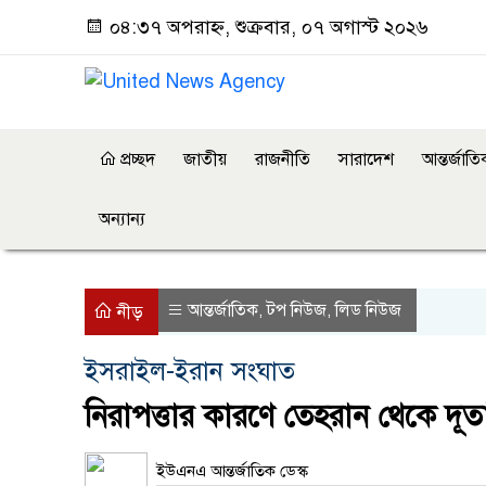
০৪:৩৭ অপরাহ্ন, শুক্রবার, ০৭ অগাস্ট ২০২৬
প্রচ্ছদ
জাতীয়
রাজনীতি
সারাদেশ
আন্তর্জাত
অন্যান্য
আন্তর্জাতিক
টপ নিউজ
লিড নিউজ
,
,
নীড়
ইসরাইল-ইরান সংঘাত
নিরাপত্তার কারণে তেহরান থেকে দূতাব
ইউএনএ আন্তর্জাতিক ডেস্ক