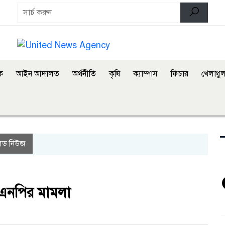
িক
আইন আদালত
অর্থনীতি
কৃষি
ক্যাম্পাস
ফিচার
খেলাধুল
িড নিউজ
িএনপির মামলা