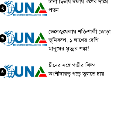
টানা দ্বিতীয় দফায় স্বর্ণের দামে
২
পতন
ভেনেজুয়েলায় শক্তিশালী জোড়া
৩
ভূমিকম্প, ১ লাখের বেশি
মানুষের মৃত্যুর শঙ্কা!
চীনের সঙ্গে গভীর শিল্প
৪
অংশীদারত্ব গড়ে তুলতে চায়
বাংলাদেশ: প্রধানমন্ত্রী
ভেনেজুয়েলার পর জাপানেও
৫
৭.২ মাত্রার শক্তিশালী ভূমিকম্প
টানা ৩ ম্যাচে গোল ভিনির,
৬