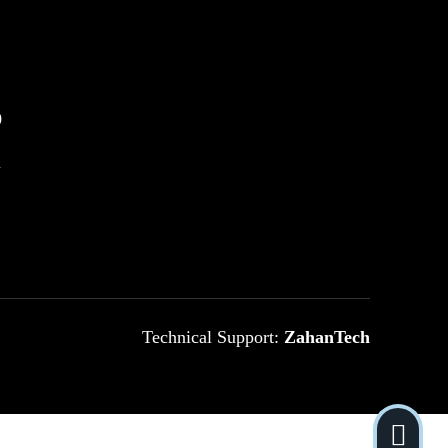
0
m
Technical Support:
ZahanTech