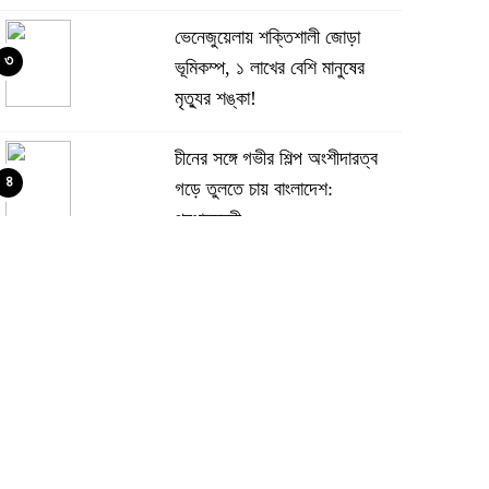
ভেনেজুয়েলায় শক্তিশালী জোড়া
৩
ভূমিকম্প, ১ লাখের বেশি মানুষের
মৃত্যুর শঙ্কা!
চীনের সঙ্গে গভীর শিল্প অংশীদারত্ব
৪
গড়ে তুলতে চায় বাংলাদেশ:
প্রধানমন্ত্রী
ভেনেজুয়েলার পর জাপানেও ৭.২
৫
মাত্রার শক্তিশালী ভূমিকম্প
টানা ৩ ম্যাচে গোল ভিনির, ইতিহাস
৬
বলছে বিশ্বকাপ জিতবে ব্রাজিল