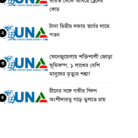
ভারত থেকে আসছে ট্রেনের
কোচ
টানা দ্বিতীয় দফায় স্বর্ণের দামে
২
পতন
ভেনেজুয়েলায় শক্তিশালী জোড়া
৩
ভূমিকম্প, ১ লাখের বেশি
মানুষের মৃত্যুর শঙ্কা!
চীনের সঙ্গে গভীর শিল্প
৪
অংশীদারত্ব গড়ে তুলতে চায়
বাংলাদেশ: প্রধানমন্ত্রী
ভেনেজুয়েলার পর জাপানেও
৫
৭.২ মাত্রার শক্তিশালী ভূমিকম্প