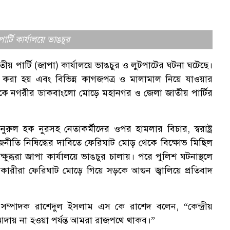
টি কার্যালয়ে ভাঙচুর
 পার্টি (জাপা) কার্যালয়ে ভাঙচুর ও লুটপাটের ঘটনা ঘটেছে।
র করা হয় এবং বিভিন্ন কাগজপত্র ও মালামাল নিয়ে যাওয়ার
র দিকে নগরীর ডাকবাংলো মোড়ে মহানগর ও জেলা জাতীয় পার্টির
ুরুল হক নুরসহ নেতাকর্মীদের ওপর হামলার বিচার, স্বরাষ্ট্র
জনীতি নিষিদ্ধের দাবিতে ফেরিঘাট মোড় থেকে বিক্ষোভ মিছিল
ব্ধরা জাপা কার্যালয়ে ভাঙচুর চালায়। পরে পুলিশ ঘটনাস্থলে
োভকারীরা ফেরিঘাট মোড়ে গিয়ে সড়কে আগুন জ্বালিয়ে প্রতিবাদ
ম্পাদক রাশেদুল ইসলাম এস কে রাশেদ বলেন, “কেন্দ্রীয়
 আদায় না হওয়া পর্যন্ত আমরা রাজপথে থাকব।”