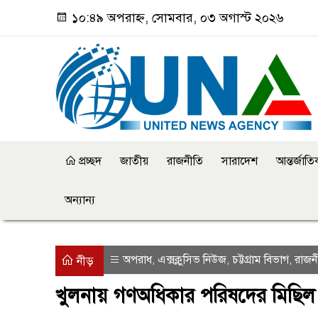
১০:৪৯ অপরাহ্ন, সোমবার, ০৩ অগাস্ট ২০২৬
প্রচ্ছদ
জাতীয়
রাজনীতি
সারাদেশ
আন্তর্জাত
অন্যান্য
অপরাধ
এক্সক্লুসিভ নিউজ
চট্টগ্রাম বিভাগ
রাজন
,
,
,
নীড়
খুলনায় গণঅধিকার পরিষদের মিছিল থে