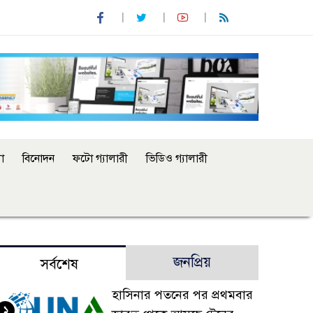
া
বিনোদন
ফটো গ্যালারী
ভিডিও গ্যালারী
জনপ্রিয়
সর্বশেষ
হাসিনার পতনের পর প্রথমবার
১