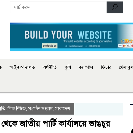
িক
আইন আদালত
অর্থনীতি
কৃষি
ক্যাম্পাস
ফিচার
খেলাধুল
ীতি
লিড নিউজ
সংগঠন সংবাদ
সারাদেশ
,
,
,
কে জাতীয় পার্টি কার্যালয়ে ভাঙচুর