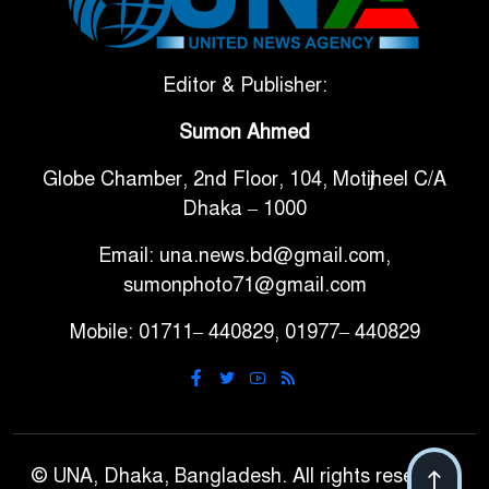
৬
বলছে বিশ্বকাপ জিতবে ব্রাজিল
সরকারি ৩শ কেজি বই বিক্রির
Editor & Publisher:
৭
অভিযোগ মাদ্রাসা সুপারের বিরুদ্ধে
Sumon Ahmed
Globe Chamber, 2nd Floor, 104, Motijheel C/A
গাড়ি বিক্রির পর মালিকানা
৮
Dhaka – 1000
পরিবর্তনে কঠোর নির্দেশনা
Email: una.news.bd@gmail.com,
আ.লীগ ও বিএনপির বিরুদ্ধে
sumonphoto71@gmail.com
৯
সমানভাবে লড়াই চালিয়ে যেতে হবে:
Mobile: 01711– 440829, 01977– 440829
নাহিদ
ঢাবিতে মাথায় কাঁঠাল পড়ে মালির
১০
মৃত্যু
© UNA, Dhaka, Bangladesh. All rights reserved.