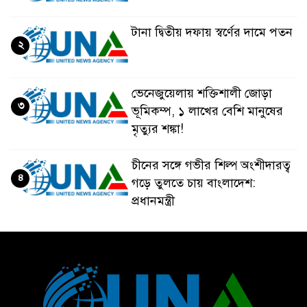
টানা দ্বিতীয় দফায় স্বর্ণের দামে পতন
২
ভেনেজুয়েলায় শক্তিশালী জোড়া
৩
ভূমিকম্প, ১ লাখের বেশি মানুষের
মৃত্যুর শঙ্কা!
চীনের সঙ্গে গভীর শিল্প অংশীদারত্ব
৪
গড়ে তুলতে চায় বাংলাদেশ:
প্রধানমন্ত্রী
ভেনেজুয়েলার পর জাপানেও ৭.২
৫
মাত্রার শক্তিশালী ভূমিকম্প
টানা ৩ ম্যাচে গোল ভিনির, ইতিহাস