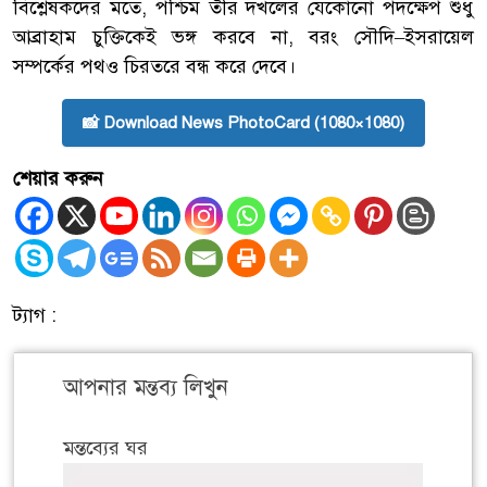
বিশ্লেষকদের মতে, পশ্চিম তীর দখলের যেকোনো পদক্ষেপ শুধু
আব্রাহাম চুক্তিকেই ভঙ্গ করবে না, বরং সৌদি–ইসরায়েল
সম্পর্কের পথও চিরতরে বন্ধ করে দেবে।
📸 Download News PhotoCard (1080×1080)
শেয়ার করুন
ট্যাগ :
আপনার মন্তব্য লিখুন
মন্তব্যের ঘর