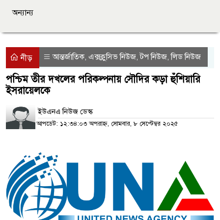
অন্যান্য
আন্তর্জাতিক
এক্সক্লুসিভ নিউজ
টপ নিউজ
লিড নিউজ
,
,
,
নীড়
পশ্চিম তীর দখলের পরিকল্পনায় সৌদির কড়া হুঁশিয়ারি
ইসরায়েলকে
ইউএনএ নিউজ ডেস্ক
আপডেট: ১২:৩৪:০৩ অপরাহ্ন, সোমবার, ৮ সেপ্টেম্বর ২০২৫