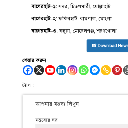
বাগেরহাট–১
: সদর, চিতলমারী, মোল্লাহাট
বাগেরহাট–২
: ফকিরহাট, রামপাল, মোংলা
বাগেরহাট–৩
: কচুয়া, মোরেলগঞ্জ, শরণখোলা
📸 Download News
শেয়ার করুন
ট্যাগ :
আপনার মন্তব্য লিখুন
মন্তব্যের ঘর