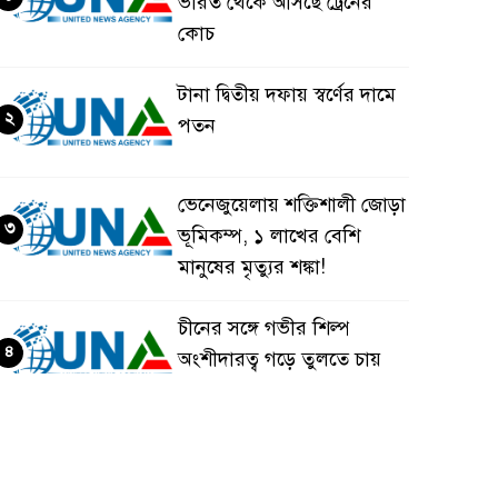
ভারত থেকে আসছে ট্রেনের
কোচ
টানা দ্বিতীয় দফায় স্বর্ণের দামে
২
পতন
ভেনেজুয়েলায় শক্তিশালী জোড়া
৩
ভূমিকম্প, ১ লাখের বেশি
মানুষের মৃত্যুর শঙ্কা!
চীনের সঙ্গে গভীর শিল্প
৪
অংশীদারত্ব গড়ে তুলতে চায়
বাংলাদেশ: প্রধানমন্ত্রী
ভেনেজুয়েলার পর জাপানেও
৫
৭.২ মাত্রার শক্তিশালী ভূমিকম্প