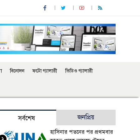
া
বিনোদন
ফটো গ্যালারী
ভিডিও গ্যালারী
জনপ্রিয়
সর্বশেষ
হাসিনার পতনের পর প্রথমবার
১