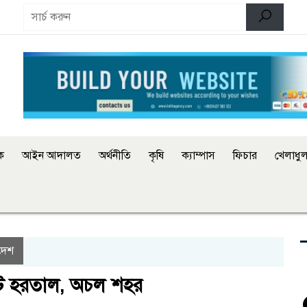
িক
আইন আদালত
অর্থনীতি
কৃষি
ক্যাম্পাস
ফিচার
খেলাধুল
দেশ
টে হরতাল, অচল শহর