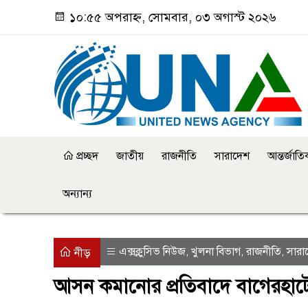
১০:৫৫ অপরাহ্ন, সোমবার, ০৩ অগাস্ট ২০২৬
প্রচ্ছদ
জাতীয়
রাজনীতি
সারাদেশ
আন্তর্জাত
অন্যান্য
এক্সক্লুসিভ নিউজ
খুলনা বিভাগ
রাজনীতি
সারা
,
,
,
নীড়
আসন কমানোর প্রতিবাদে বাগেরহা