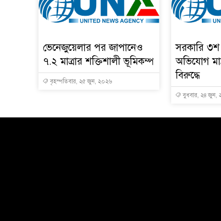
ভেনেজুয়েলার পর জাপানেও
সরকারি ৩শ 
৭.২ মাত্রার শক্তিশালী ভূমিকম্প
অভিযোগ মাদ্
বিরুদ্ধে
বৃহস্পতিবার, ২৫ জুন, ২০২৬
বুধবার, ২৪ জুন,