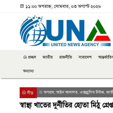
১১:০০ অপরাহ্ন, সোমবার, ০৩ অগাস্ট ২০২৬
প্রচ্ছদ
জাতীয়
রাজনীতি
সারাদেশ
আন্তর্জাত
অন্যান্য
অপরাধ
আইন আদালত
এক্সক্লুসিভ নিউজ
জাত
,
,
,
নীড়
স্বাস্থ্য খাতের দুর্নীতির হোতা মিঠু গ্রেপ্