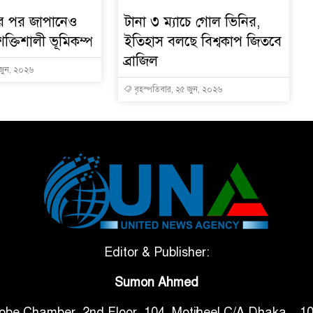
ার পর জাপানেও
টানা ৩ ম্যাচে গোল ভিনির,
শক্তিশালী ভূমিকম্প
ইতিহাস বলছে বিশ্বকাপ জিতবে
ব্রাজিল
 জুন, ২০২৬
বৃহস্পতিবার, ২৫ জুন, ২০২৬
Editor & Publisher:
Sumon Ahmed
obe Chamber, 2nd Floor, 104, Motijheel C/A Dhaka – 1