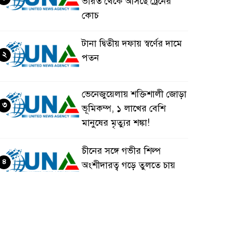
ভারত থেকে আসছে ট্রেনের
কোচ
টানা দ্বিতীয় দফায় স্বর্ণের দামে
২
পতন
ভেনেজুয়েলায় শক্তিশালী জোড়া
৩
ভূমিকম্প, ১ লাখের বেশি
মানুষের মৃত্যুর শঙ্কা!
চীনের সঙ্গে গভীর শিল্প
৪
অংশীদারত্ব গড়ে তুলতে চায়
বাংলাদেশ: প্রধানমন্ত্রী
ভেনেজুয়েলার পর জাপানেও
৫
৭.২ মাত্রার শক্তিশালী ভূমিকম্প