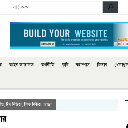
িক
আইন আদালত
অর্থনীতি
কৃষি
ক্যাম্পাস
ফিচার
খেলাধুল
ীয়
টপ নিউজ
লিড নিউজ
স্বাস্থ্য
,
,
,
তার