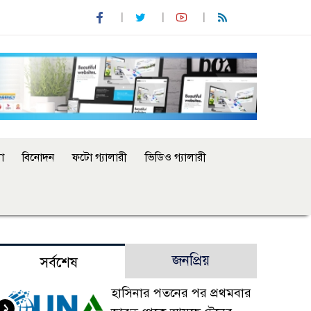
া
বিনোদন
ফটো গ্যালারী
ভিডিও গ্যালারী
জনপ্রিয়
সর্বশেষ
হাসিনার পতনের পর প্রথমবার
১