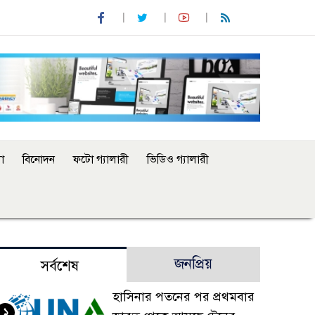
া
বিনোদন
ফটো গ্যালারী
ভিডিও গ্যালারী
জনপ্রিয়
সর্বশেষ
হাসিনার পতনের পর প্রথমবার
১