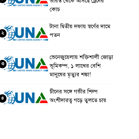
ভারত থেকে আসছে ট্রেনের
কোচ
টানা দ্বিতীয় দফায় স্বর্ণের দামে
২
পতন
ভেনেজুয়েলায় শক্তিশালী জোড়া
৩
ভূমিকম্প, ১ লাখের বেশি
মানুষের মৃত্যুর শঙ্কা!
চীনের সঙ্গে গভীর শিল্প
৪
অংশীদারত্ব গড়ে তুলতে চায়
বাংলাদেশ: প্রধানমন্ত্রী
ভেনেজুয়েলার পর জাপানেও
৫
৭.২ মাত্রার শক্তিশালী ভূমিকম্প