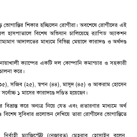
ড়ে ভোগান্তির শিকার হচ্ছিলেন রোগীরা। অবশেষে রোগীদের এই
রেল হাসপাতালে বিশেষ অভিযান চালিয়েছে র‌্যাপিড অ্যাকশন
ম্যমাণ আদালতের মাধ্যমে বিভিন্ন মেয়াদে কারাদণ্ড ও অর্থদণ্ড
 নোয়াখালী ক্যাম্পের একটি দল কোম্পানি কমান্ডার ও সহকারী
রিচালনা করে।
), সজিব (২৫), স্বপন (৪৪), মাসুদ (৪৫) ও আকরাম হোসেন
র্বোচ্চ ১ মাসের কারাদণ্ডে দণ্ডিত হয়েছেন।
ভ্রান্ত করে অন্যত্র নিয়ে যেত এবং প্রতারণার মাধ্যমে অর্থ
িশেষ সুবিধার প্রলোভন দেখিয়ে তারা রোগীদের ভোগান্তিতে
নির্বাহী ম্যাজিস্ট্রেট (নেজারত) মেহরাব হোসাইন বলেন,