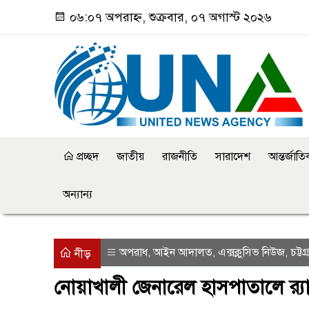
০৬:০৭ অপরাহ্ন, শুক্রবার, ০৭ অগাস্ট ২০২৬
প্রচ্ছদ
জাতীয়
রাজনীতি
সারাদেশ
আন্তর্জাত
অন্যান্য
অপরাধ
আইন আদালত
এক্সক্লুসিভ নিউজ
চট্টগ
,
,
,
নীড়
নোয়াখালী জেনারেল হাসপাতালে র‌্