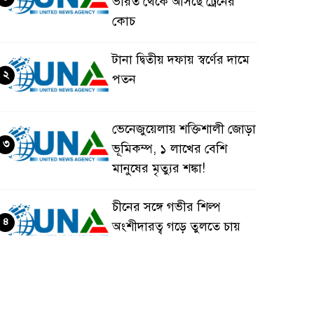
ভারত থেকে আসছে ট্রেনের
কোচ
টানা দ্বিতীয় দফায় স্বর্ণের দামে
২
পতন
ভেনেজুয়েলায় শক্তিশালী জোড়া
৩
ভূমিকম্প, ১ লাখের বেশি
মানুষের মৃত্যুর শঙ্কা!
চীনের সঙ্গে গভীর শিল্প
৪
অংশীদারত্ব গড়ে তুলতে চায়
বাংলাদেশ: প্রধানমন্ত্রী
ভেনেজুয়েলার পর জাপানেও
৫
৭.২ মাত্রার শক্তিশালী ভূমিকম্প