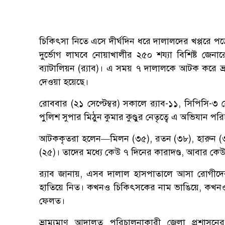
চিকিৎসা নিতে এসে দীর্ঘদিন ধরে দালালদের খপ্পরে প
দুর্ভোগ লাঘবে নোয়াখালীর ২৫০ শয্যা বিশিষ্ট জেনা
ব্যাটালিয়ন (র‌্যাব)। এ সময় ৭ দালালকে আটক করে ভ্রা
দেওয়া হয়েছে।
রোববার (২১ সেপ্টেম্বর) সকালে র‌্যাব-১১, সিপিসি-৩
পুলিশ সুপার মিঠুন কুমার কুণ্ডুর নেতৃত্বে এ অভিযান প
আটককৃতরা হলেন—মিলন (৩৫), রতন (৩৮), হারুন (৩৫
(২৫)। তাদের মধ্যে কেউ ৭ দিনের কারাদণ্ড, আবার কেউ স
র‌্যাব জানায়, এসব দালাল হাসপাতালে আসা রোগীদের বি
হাতিয়ে নিত। কখনও চিকিৎসকের নাম ভাঙিয়ে, কখনও ব
ফেলত।
ভ্রাম্যমাণ আদালত পরিচালনাকারী জেলা প্রশাসনের 