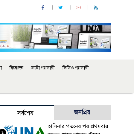
া
বিনোদন
ফটো গ্যালারী
ভিডিও গ্যালারী
জনপ্রিয়
সর্বশেষ
হাসিনার পতনের পর প্রথমবার
১