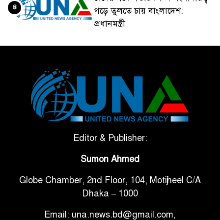
৪
গড়ে তুলতে চায় বাংলাদেশ:
প্রধানমন্ত্রী
ভেনেজুয়েলার পর জাপানেও ৭.২
৫
মাত্রার শক্তিশালী ভূমিকম্প
টানা ৩ ম্যাচে গোল ভিনির, ইতিহাস
৬
বলছে বিশ্বকাপ জিতবে ব্রাজিল
সরকারি ৩শ কেজি বই বিক্রির
Editor & Publisher:
৭
অভিযোগ মাদ্রাসা সুপারের বিরুদ্ধে
Sumon Ahmed
Globe Chamber, 2nd Floor, 104, Motijheel C/A
গাড়ি বিক্রির পর মালিকানা
৮
Dhaka – 1000
পরিবর্তনে কঠোর নির্দেশনা
Email: una.news.bd@gmail.com,