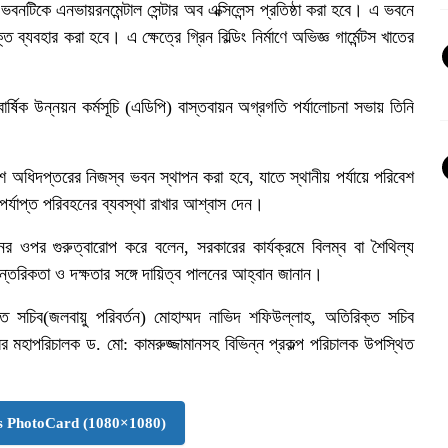
ভবনটিকে এনভায়রনমেন্টাল সেন্টার অব এক্সিলেন্স প্রতিষ্ঠা করা হবে। এ ভবনে
্যবহার করা হবে। এ ক্ষেত্রে গ্রিন বিল্ডিং নির্মাণে অভিজ্ঞ গার্মেন্টস খাতের
বার্ষিক উন্নয়ন কর্মসূচি (এডিপি) বাস্তবায়ন অগ্রগতি পর্যালোচনা সভায় তিনি
েশ অধিদপ্তরের নিজস্ব ভবন স্থাপন করা হবে, যাতে স্থানীয় পর্যায়ে পরিবেশ
 পর্যাপ্ত পরিবহনের ব্যবস্থা রাখার আশ্বাস দেন।
ের ওপর গুরুত্বারোপ করে বলেন, সরকারের কার্যক্রমে বিলম্ব বা শৈথিল্য
আন্তরিকতা ও দক্ষতার সঙ্গে দায়িত্ব পালনের আহ্বান জানান।
ত সচিব(জলবায়ু পরিবর্তন) মোহাম্মদ নাভিদ শফিউল্লাহ, অতিরিক্ত সচিব
 মহাপরিচালক ড. মো: কামরুজ্জামানসহ বিভিন্ন প্রকল্প পরিচালক উপস্থিত
 PhotoCard (1080×1080)