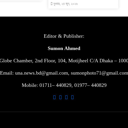
বুধবার, ২৪ জুন, ২০২৬
Editor & Publisher:
Sumon Ahmed
Globe Chamber, 2nd Floor, 104, Motijheel C/A Dhaka – 100
Email: una.news.bd@gmail.com, sumonphoto71@gmail.co
Mobile: 01711– 440829, 01977– 440829