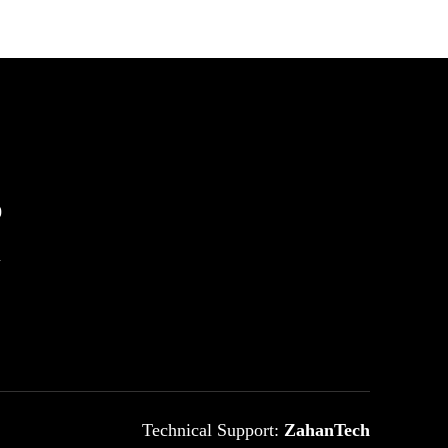
0
m
Technical Support:
ZahanTech