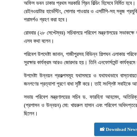
অফিস ভবন ঢাকার প্রথম সরকারি গ্রিন বিল্ডিং হিসেবে নির্মিত হবে। 
রেইনওয়াটার হার্ভেস্টিং, সোলার পাওয়ার ও এসটিপি-সহ সবুজ প্রযুক্তি ব
পরামর্শও গ্রহণ করা হবে।
রোববার (২৮ সেপ্টেম্বর) সচিবালয়ে পরিবেশ মন্ত্রণালয়ের সভাকক্ষে 
এসব কথা বলেন।
পরিবেশ উপদেষ্টা জানান, গাজীপুরসহ বিভিন্ন শিল্পঘন এলাকায় পরিব
সুরক্ষার কার্যক্রম আরও জোরদার হয়। তিনি এনফোর্সমেন্ট কার্যক্রমে
উপদেষ্টা উন্নয়ন প্রকল্পসমূহ যথাসময়ে ও যথাযথভাবে বাস্তবায়ন
জনগণের প্রত্যাশা পূরণে বাধা সৃষ্টি করে। তাই সংশ্লিষ্ট সবাইকে 
সভায় পরিবেশ মন্ত্রণালয়ের সচিব ড. ফারহিনা আহমেদ, অতিরিক্
(প্রশাসন ও উন্নয়ন) মো: খায়রুল হাসান এবং পরিবেশ অধিদপ্তরের
ছিলেন।
📸 Download News