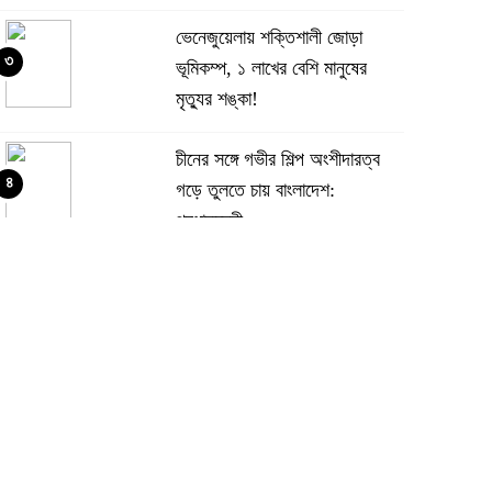
ভেনেজুয়েলায় শক্তিশালী জোড়া
৩
ভূমিকম্প, ১ লাখের বেশি মানুষের
মৃত্যুর শঙ্কা!
চীনের সঙ্গে গভীর শিল্প অংশীদারত্ব
৪
গড়ে তুলতে চায় বাংলাদেশ:
প্রধানমন্ত্রী
ভেনেজুয়েলার পর জাপানেও ৭.২
৫
মাত্রার শক্তিশালী ভূমিকম্প
টানা ৩ ম্যাচে গোল ভিনির, ইতিহাস
৬
বলছে বিশ্বকাপ জিতবে ব্রাজিল