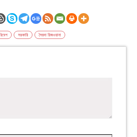
রিবেশ
সরকারি
সৈয়দা রিজওয়ানা