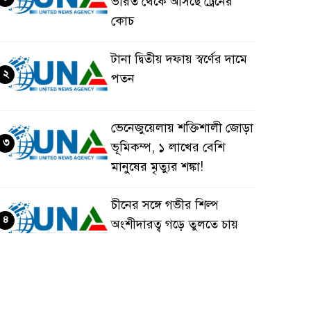
ভারত থেকে আসছে ট্রেনের
কোচ
টানা দ্বিতীয় দফায় স্বর্ণের দামে
২
পতন
ভেনেজুয়েলায় শক্তিশালী জোড়া
৩
ভূমিকম্প, ১ লাখের বেশি
মানুষের মৃত্যুর শঙ্কা!
চীনের সঙ্গে গভীর শিল্প
৪
অংশীদারত্ব গড়ে তুলতে চায়
বাংলাদেশ: প্রধানমন্ত্রী
ভেনেজুয়েলার পর জাপানেও
৫
৭.২ মাত্রার শক্তিশালী ভূমিকম্প