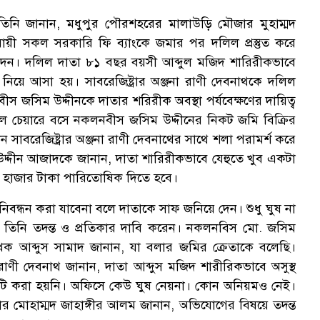
ে তিনি জানান, মধুপুর পৌরশহরের মালাউড়ি মৌজার মুহাম্মদ
ায়ী সকল সরকারি ফি ব্যাংকে জমার পর দলিল প্রস্তুত করে
মা দেন। দলিল দাতা ৮১ বছর বয়সী আব্দুল মজিদ শারিরীকভাবে
নিয়ে আসা হয়। সাবরেজিষ্ট্রার অঞ্জনা রাণী দেবনাথকে দলিল
জসিম উদ্দীনকে দাতার শরিরীক অবস্থা পর্যবেক্ষণের দায়িত্ব
 হুইল চেয়ারে বসে নকলনবীস জসিম উদ্দীনের নিকট জমি বিক্রির
 সাবরেজিষ্ট্রার অঞ্জনা রাণী দেবনাথের সাথে শলা পরামর্শ করে
দ্দীন আজাদকে জানান, দাতা শারিরীকভাবে যেহুতে খুব একটা
৫০ হাজার টাকা পারিতোষিক দিতে হবে।
 নিবন্ধন করা যাবেনা বলে দাতাকে সাফ জনিয়ে দেন। শুধু ঘুষ না
 তিনি তদন্ত ও প্রতিকার দাবি করেন। নকলনবিস মো. জসিম
েখক আব্দুস সামাদ জানান, যা বলার জমির ক্রেতাকে বলেছি।
া রাণী দেবনাথ জানান, দাতা আব্দুস মজিদ শারীরিকভাবে অসুস্থ
িলটি করা হয়নি। অফিসে কেউ ঘুষ নেয়না। কোন অনিয়মও নেই।
্রার মোহাম্মদ জাহাঙ্গীর আলম জানান, অভিযোগের বিষয়ে তদন্ত