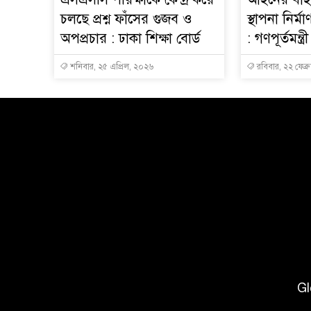
চলছে প্রশ্ন ফাঁসের গুজব ও
স্থাপনা নির্
অপপ্রচার : ঢাকা শিক্ষা বোর্ড
: গণপূর্তমন্ত্রী
শনিবার, ২৫ এপ্রিল, ২০২৬
রবিবার, ২২ ফেব্র
Gl