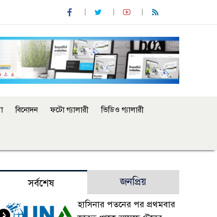
া
বিনোদন
ফটো গ্যালারী
ভিডিও গ্যালারী
জনপ্রিয়
সর্বশেষ
হাসিনার পতনের পর প্রথমবার
১