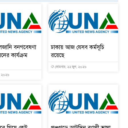
ালজানি বনগবেষণা
ঢাকায় আজ যেসব কর্মসূচি
য়নের কার্যক্রম
রয়েছে
সোমবার, ২২ জুন, ২০২৬
, ২০২৬
রে গিয়ে কেউ
পঞ্চগড়ে আটদিন ব্যাপী ভাষা