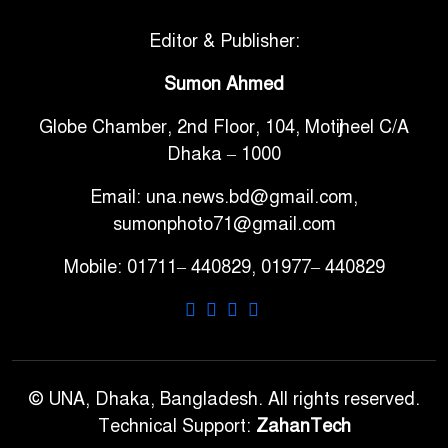
মাত্রার শক্তিশালী ভূমিকম্প
Editor & Publisher:
টানা ৩ ম্যাচে গোল ভিনির, ইতিহাস
Sumon Ahmed
৬
বলছে বিশ্বকাপ জিতবে ব্রাজিল
Globe Chamber, 2nd Floor, 104, Motijheel C/A
Dhaka – 1000
সরকারি ৩শ কেজি বই বিক্রির
৭
অভিযোগ মাদ্রাসা সুপারের বিরুদ্ধে
Email: una.news.bd@gmail.com,
sumonphoto71@gmail.com
গাড়ি বিক্রির পর মালিকানা
Mobile: 01711– 440829, 01977– 440829
৮
পরিবর্তনে কঠোর নির্দেশনা
আ.লীগ ও বিএনপির বিরুদ্ধে
৯
সমানভাবে লড়াই চালিয়ে যেতে হবে:
নাহিদ
© UNA, Dhaka, Bangladesh. All rights reserved.
Technical Support:
ZahanTech
ঢাবিতে মাথায় কাঁঠাল পড়ে মালির