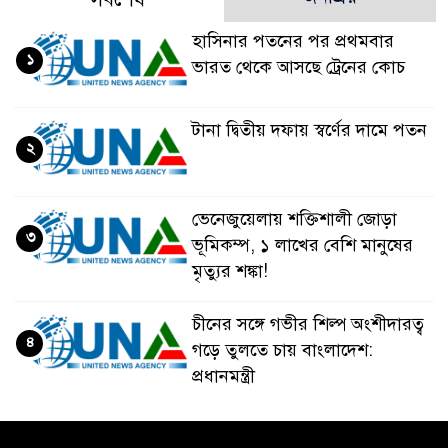
হাসিনার পতনের পর প্রথমবার
১
ভারত থেকে আসছে ট্রেনের কোচ
টানা দ্বিতীয় দফায় স্বর্ণের দামে পতন
২
ভেনেজুয়েলায় শক্তিশালী জোড়া
৩
ভূমিকম্প, ১ লাখের বেশি মানুষের
মৃত্যুর শঙ্কা!
চীনের সঙ্গে গভীর শিল্প অংশীদারত্ব
৪
গড়ে তুলতে চায় বাংলাদেশ:
প্রধানমন্ত্রী
ভেনেজুয়েলার পর জাপানেও ৭.২
৫