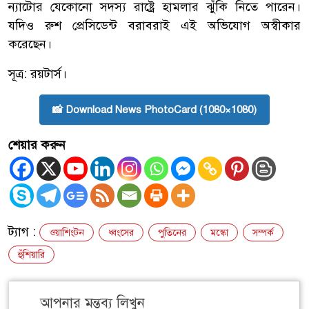
ন্যাটোর যেকোনো সদস্য রাষ্ট্রে হামলার ঝুঁকি নিতে পারেন।
যদিও রুশ প্রেসিডেন্ট বরাবরাই এই অভিযোগ অস্বীকার
করেছেন।
সূত্র: রয়টার্স।
📸 Download News PhotoCard (1080×1080)
শেয়ার করুন
ট্যাগ :
ওয়াশিংটন
ধ্বংসের
পুতিনের
মস্কো
সম্পর্ক
হুঁশিয়ারি
আপনার মন্তব্য লিখুন