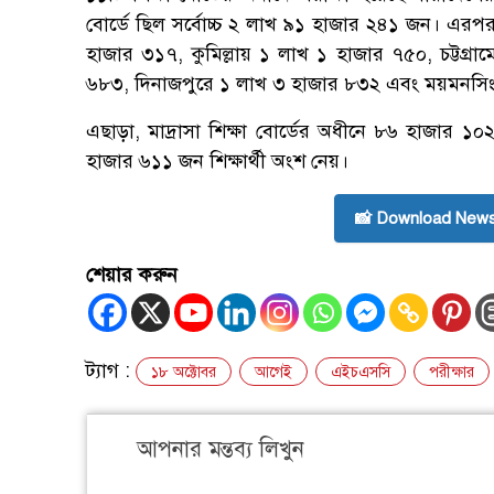
বোর্ডে ছিল সর্বোচ্চ ২ লাখ ৯১ হাজার ২৪১ জন। এর
হাজার ৩১৭, কুমিল্লায় ১ লাখ ১ হাজার ৭৫০, চট্টগ্
৬৮৩, দিনাজপুরে ১ লাখ ৩ হাজার ৮৩২ এবং ময়মনসি
এছাড়া, মাদ্রাসা শিক্ষা বোর্ডের অধীনে ৮৬ হাজার ১০
হাজার ৬১১ জন শিক্ষার্থী অংশ নেয়।
📸 Download News
শেয়ার করুন
ট্যাগ :
১৮ অক্টোবর
আগেই
এইচএসসি
পরীক্ষার
আপনার মন্তব্য লিখুন