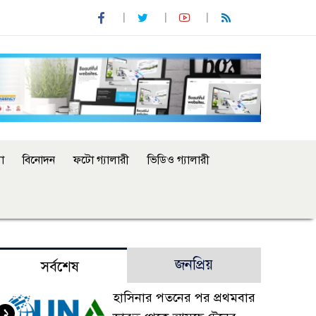
া
বিনোদন
ফটো গ্যালারী
ভিডিও গ্যালারী
জনপ্রিয়
সর্বশেষ
হাসিনার পতনের পর প্রথমবার
১