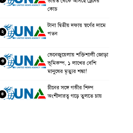
ভারত থেকে আসছে ট্রেনের
কোচ
টানা দ্বিতীয় দফায় স্বর্ণের দামে
২
পতন
ভেনেজুয়েলায় শক্তিশালী জোড়া
৩
ভূমিকম্প, ১ লাখের বেশি
মানুষের মৃত্যুর শঙ্কা!
চীনের সঙ্গে গভীর শিল্প
৪
অংশীদারত্ব গড়ে তুলতে চায়
বাংলাদেশ: প্রধানমন্ত্রী
ভেনেজুয়েলার পর জাপানেও
৫
৭.২ মাত্রার শক্তিশালী ভূমিকম্প