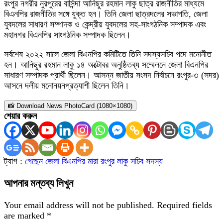
রংপুর নগরীর নুরপুরের বাসিন্দা আনিছুর রহমান লাকু ছাত্র রাজনীতির মাধ্যমে
বিএনপির রাজনীতির সঙ্গে যুক্ত হন। তিনি জেলা ছাত্রদলের সভাপতি, জেলা
যুবদলের সাধারণ সম্পাদক ও কেন্দ্রীয় যুবদলের সহ-সাংগঠনিক সম্পাদক এবং
মহানগর বিএনপির সাংগঠনিক সম্পাদক ছিলেন।
সর্বশেষ ২০২২ সালে জেলা বিএনপির কমিটিতে তিনি সদস্যসচিব পদে মনোনীত
হন। আনিছুর রহমান লাকু ১৪ অক্টোবর অনুষ্ঠিতব্য সম্মেলনে জেলা বিএনপির
সাধারণ সম্পাদক প্রার্থী ছিলেন। আসন্ন জাতীয় সংসদ নির্বাচনে রংপুর-৩ (সদর)
আসনে দলীয় মনোনয়নপ্রত্যাশী ছিলেন তিনি।
📸 Download News PhotoCard (1080×1080)
শেয়ার করুন
ট্যাগ :
গেছেন
জেলা
বিএনপির
মারা
রংপুর
লাকু
সচিব
সদস্য
আপনার মন্তব্য লিখুন
Your email address will not be published.
Required fields
are marked
*