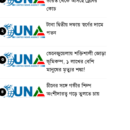
ভারত থেকে আসছে ট্রেনের
কোচ
টানা দ্বিতীয় দফায় স্বর্ণের দামে
২
পতন
ভেনেজুয়েলায় শক্তিশালী জোড়া
৩
ভূমিকম্প, ১ লাখের বেশি
মানুষের মৃত্যুর শঙ্কা!
চীনের সঙ্গে গভীর শিল্প
৪
অংশীদারত্ব গড়ে তুলতে চায়
বাংলাদেশ: প্রধানমন্ত্রী
ভেনেজুয়েলার পর জাপানেও
৫
৭.২ মাত্রার শক্তিশালী ভূমিকম্প