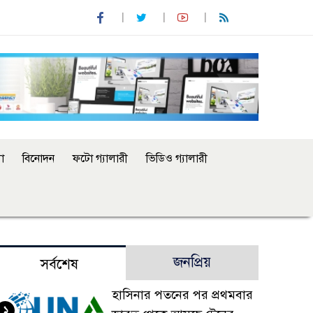
া
বিনোদন
ফটো গ্যালারী
ভিডিও গ্যালারী
জনপ্রিয়
সর্বশেষ
হাসিনার পতনের পর প্রথমবার
১