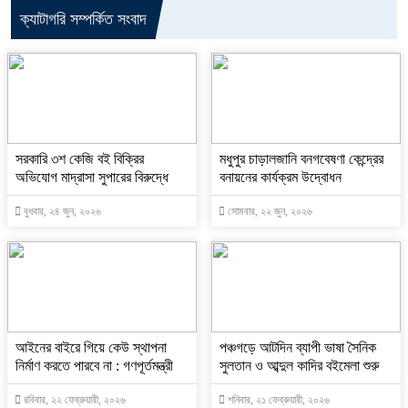
ক্যাটাগরি সম্পর্কিত সংবাদ
সরকারি ৩শ কেজি বই বিক্রির
মধুপুর চাড়ালজানি বনগবেষণা কেন্দ্রের
অভিযোগ মাদ্রাসা সুপারের বিরুদ্ধে
বনায়নের কার্যক্রম উদ্বোধন
বুধবার, ২৪ জুন, ২০২৬
সোমবার, ২২ জুন, ২০২৬
আইনের বাইরে গিয়ে কেউ স্থাপনা
পঞ্চগড়ে আটদিন ব্যাপী ভাষা সৈনিক
নির্মাণ করতে পারবে না : গণপূর্তমন্ত্রী
সুলতান ও আব্দুল কাদির বইমেলা শুরু
রবিবার, ২২ ফেব্রুয়ারী, ২০২৬
শনিবার, ২১ ফেব্রুয়ারী, ২০২৬