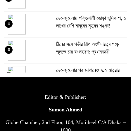
ভেনেজুয়েলায় শক্তিশালী জোড়া ভূমিকম্প, ১
৩
লাখের বেশি মানুষের মৃত্যুর শঙ্কা!
চীনের সঙ্গে গভীর শিল্প অংশীদারত্ব গড়ে
৪
তুলতে চায় বাংলাদেশ: প্রধানমন্ত্রী
ভেনেজুয়েলার পর জাপানেও ৭.২ মাত্রার
৫
শক্তিশালী ভূমিকম্প
টানা ৩ ম্যাচে গোল ভিনির, ইতিহাস বলছে
Editor & Publisher:
৬
বিশ্বকাপ জিতবে ব্রাজিল
Sumon Ahmed
Globe Chamber, 2nd Floor, 104, Motijheel C/A Dhaka –
সরকারি ৩শ কেজি বই বিক্রির অভিযোগ
৭
মাদ্রাসা সুপারের বিরুদ্ধে
1000