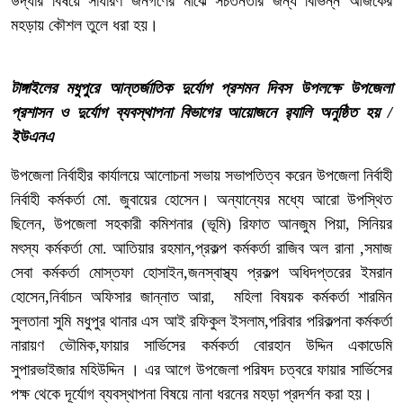
উদ্ধার বিষয়ে সাধারণ জনগণের মাঝে সচতনতার জন্য বিভিন্ন আজকের
মহড়ায় কৌশল তুলে ধরা হয়।
টাঙ্গাইলের মধুপুরে আন্তর্জাতিক দুর্যোগ প্রশমন দিবস উপলক্ষে উপজেলা
প্রশাসন ও দুর্যোগ ব্যবস্থাপনা বিভাগের আয়োজনে র‌্যালি অনুষ্ঠিত হয় /
ইউএনএ
উপজেলা নির্বাহীর কার্যালয়ে আলোচনা সভায় সভাপতিত্ব করেন উপজেলা নির্বাহী
নির্বাহী কর্মকর্তা মো. জুবায়ের হোসেন। অন্যান্যের মধ্যে আরো উপস্থিত
ছিলেন, উপজেলা সহকারী কমিশনার (ভূমি) রিফাত আনজুম পিয়া, সিনিয়র
মৎস্য কর্মকর্তা মো. আতিয়ার রহমান,প্রকল্প কর্মকর্তা রাজিব অল রানা ,সমাজ
সেবা কর্মকর্তা মোস্তফা হোসাইন,জনস্বাস্থ্য প্রকল্প অধিদপ্তরের ইমরান
হোসেন,নির্বাচন অফিসার জান্নাত আরা, মহিলা বিষয়ক কর্মকর্তা শারমিন
সুলতানা সুমি মধুপুর থানার এস আই রফিকুল ইসলাম,পরিবার পরিকল্পনা কর্মকর্তা
নারায়ণ ভৌমিক,ফায়ার সার্ভিসের কর্মকর্তা বোরহান উদ্দিন একাডেমি
সুপারভাইজার মহিউদ্দিন । এর আগে উপজেলা পরিষদ চত্বরে ফায়ার সার্ভিসের
পক্ষ থেকে দূর্যোগ ব্যবস্থাপনা বিষয়ে নানা ধরনের মহড়া প্রদর্শন করা হয়।