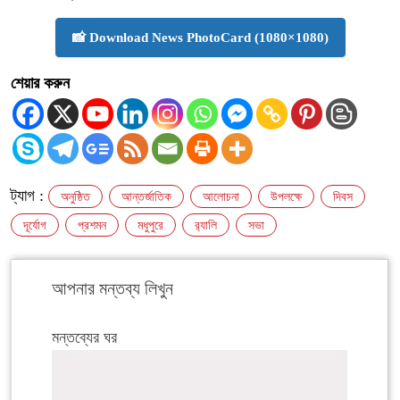
📸 Download News PhotoCard (1080×1080)
শেয়ার করুন
ট্যাগ :
অনুষ্ঠিত
আন্তর্জাতিক
আলোচনা
উপলক্ষে
দিবস
দূর্যোগ
প্রশমন
মধুপুরে
র‍্যালি
সভা
আপনার মন্তব্য লিখুন
মন্তব্যের ঘর