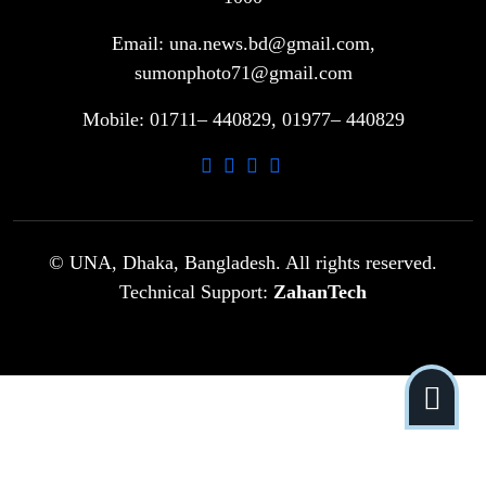
Email: una.news.bd@gmail.com,
গাড়ি বিক্রির পর মালিকানা পরিবর্তনে কঠোর
sumonphoto71@gmail.com
৮
নির্দেশনা
Mobile: 01711– 440829, 01977– 440829
আ.লীগ ও বিএনপির বিরুদ্ধে সমানভাবে
৯
লড়াই চালিয়ে যেতে হবে: নাহিদ
ঢাবিতে মাথায় কাঁঠাল পড়ে মালির মৃত্যু
© UNA, Dhaka, Bangladesh. All rights reserved.
১০
Technical Support:
ZahanTech