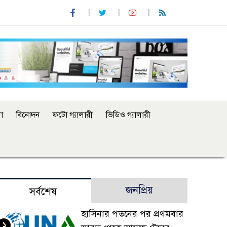
া
বিনোদন
ফটো গ্যালারী
ভিডিও গ্যালারী
জনপ্রিয়
সর্বশেষ
হাসিনার পতনের পর প্রথমবার
১