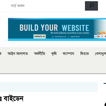
িক
আইন আদালত
অর্থনীতি
কৃষি
ক্যাম্পাস
ফিচার
খেলাধুল
বেঃ বাইডেন