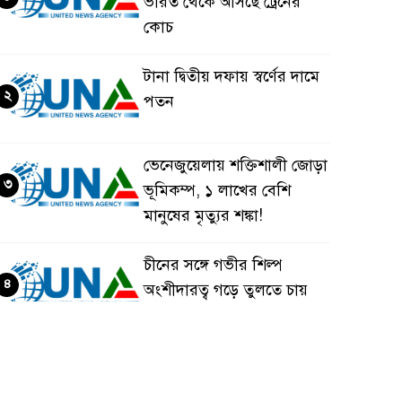
ভারত থেকে আসছে ট্রেনের
কোচ
টানা দ্বিতীয় দফায় স্বর্ণের দামে
২
পতন
ভেনেজুয়েলায় শক্তিশালী জোড়া
৩
ভূমিকম্প, ১ লাখের বেশি
মানুষের মৃত্যুর শঙ্কা!
চীনের সঙ্গে গভীর শিল্প
৪
অংশীদারত্ব গড়ে তুলতে চায়
বাংলাদেশ: প্রধানমন্ত্রী
ভেনেজুয়েলার পর জাপানেও
৫
৭.২ মাত্রার শক্তিশালী ভূমিকম্প