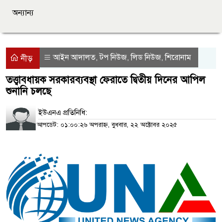
অন্যান্য
আইন আদালত
টপ নিউজ
লিড নিউজ
শিরোনাম
,
,
,
নীড়
তত্ত্বাবধায়ক সরকারব্যবস্থা ফেরাতে দ্বিতীয় দিনের আপিল
শুনানি চলছে
ইউএনএ প্রতিনিধি:
আপডেট: ০১:০০:২৬ অপরাহ্ন, বুধবার, ২২ অক্টোবর ২০২৫