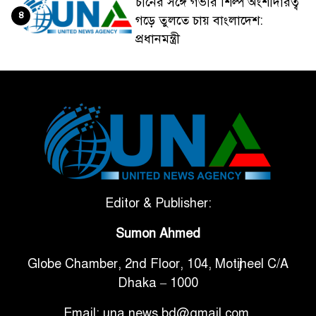
চীনের সঙ্গে গভীর শিল্প অংশীদারত্ব
৪
গড়ে তুলতে চায় বাংলাদেশ:
প্রধানমন্ত্রী
ভেনেজুয়েলার পর জাপানেও ৭.২
৫
মাত্রার শক্তিশালী ভূমিকম্প
টানা ৩ ম্যাচে গোল ভিনির, ইতিহাস
৬
বলছে বিশ্বকাপ জিতবে ব্রাজিল
সরকারি ৩শ কেজি বই বিক্রির
Editor & Publisher:
৭
অভিযোগ মাদ্রাসা সুপারের বিরুদ্ধে
Sumon Ahmed
Globe Chamber, 2nd Floor, 104, Motijheel C/A
গাড়ি বিক্রির পর মালিকানা
৮
Dhaka – 1000
পরিবর্তনে কঠোর নির্দেশনা
Email: una.news.bd@gmail.com,