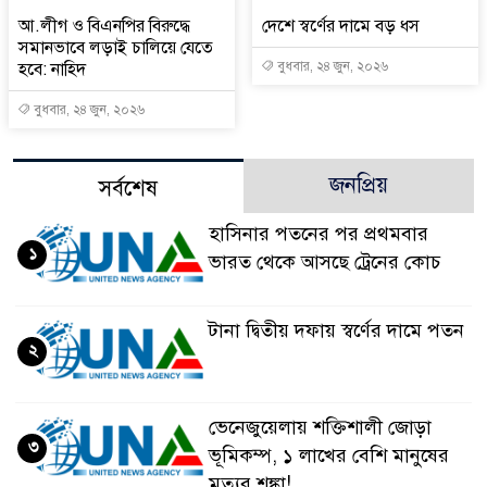
আ.লীগ ও বিএনপির বিরুদ্ধে
দেশে স্বর্ণের দামে বড় ধস
সমানভাবে লড়াই চালিয়ে যেতে
হবে: নাহিদ
বুধবার, ২৪ জুন, ২০২৬
বুধবার, ২৪ জুন, ২০২৬
জনপ্রিয়
সর্বশেষ
হাসিনার পতনের পর প্রথমবার
১
ভারত থেকে আসছে ট্রেনের কোচ
টানা দ্বিতীয় দফায় স্বর্ণের দামে পতন
২
ভেনেজুয়েলায় শক্তিশালী জোড়া
৩
ভূমিকম্প, ১ লাখের বেশি মানুষের
মৃত্যুর শঙ্কা!