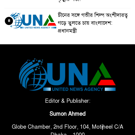
চীনের সঙ্গে গভীর শিল্প অংশীদারত্ব
৪
গড়ে তুলতে চায় বাংলাদেশ:
প্রধানমন্ত্রী
ভেনেজুয়েলার পর জাপানেও ৭.২
৫
মাত্রার শক্তিশালী ভূমিকম্প
টানা ৩ ম্যাচে গোল ভিনির, ইতিহাস
৬
বলছে বিশ্বকাপ জিতবে ব্রাজিল
সরকারি ৩শ কেজি বই বিক্রির
Editor & Publisher:
৭
অভিযোগ মাদ্রাসা সুপারের বিরুদ্ধে
Sumon Ahmed
Globe Chamber, 2nd Floor, 104, Motijheel C/A
গাড়ি বিক্রির পর মালিকানা
৮
Dhaka – 1000
পরিবর্তনে কঠোর নির্দেশনা