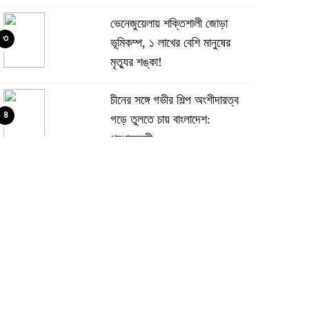
ভেনেজুয়েলায় শক্তিশালী জোড়া
৩
ভূমিকম্প, ১ লাখের বেশি মানুষের
মৃত্যুর শঙ্কা!
চীনের সঙ্গে গভীর শিল্প অংশীদারত্ব
৪
গড়ে তুলতে চায় বাংলাদেশ:
প্রধানমন্ত্রী
ভেনেজুয়েলার পর জাপানেও ৭.২
৫
মাত্রার শক্তিশালী ভূমিকম্প
টানা ৩ ম্যাচে গোল ভিনির, ইতিহাস
৬
বলছে বিশ্বকাপ জিতবে ব্রাজিল