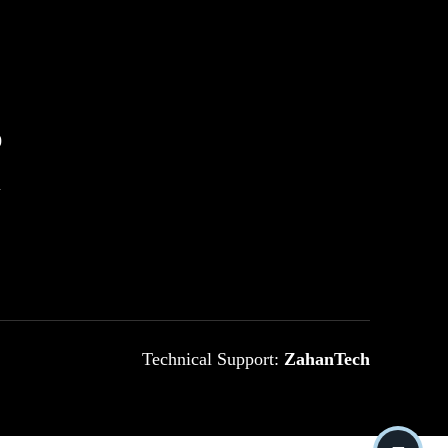
0
m
Technical Support:
ZahanTech