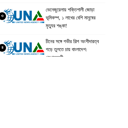
ভেনেজুয়েলায় শক্তিশালী জোড়া
৩
ভূমিকম্প, ১ লাখের বেশি মানুষের
মৃত্যুর শঙ্কা!
চীনের সঙ্গে গভীর শিল্প অংশীদারত্ব
৪
গড়ে তুলতে চায় বাংলাদেশ:
প্রধানমন্ত্রী
ভেনেজুয়েলার পর জাপানেও ৭.২
৫
মাত্রার শক্তিশালী ভূমিকম্প
টানা ৩ ম্যাচে গোল ভিনির, ইতিহাস
৬
বলছে বিশ্বকাপ জিতবে ব্রাজিল