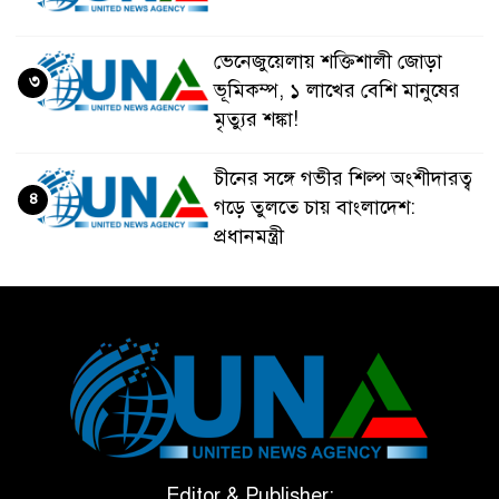
ভেনেজুয়েলায় শক্তিশালী জোড়া
৩
ভূমিকম্প, ১ লাখের বেশি মানুষের
মৃত্যুর শঙ্কা!
চীনের সঙ্গে গভীর শিল্প অংশীদারত্ব
৪
গড়ে তুলতে চায় বাংলাদেশ:
প্রধানমন্ত্রী
ভেনেজুয়েলার পর জাপানেও ৭.২
৫
মাত্রার শক্তিশালী ভূমিকম্প
টানা ৩ ম্যাচে গোল ভিনির, ইতিহাস
৬
বলছে বিশ্বকাপ জিতবে ব্রাজিল
সরকারি ৩শ কেজি বই বিক্রির
Editor & Publisher: