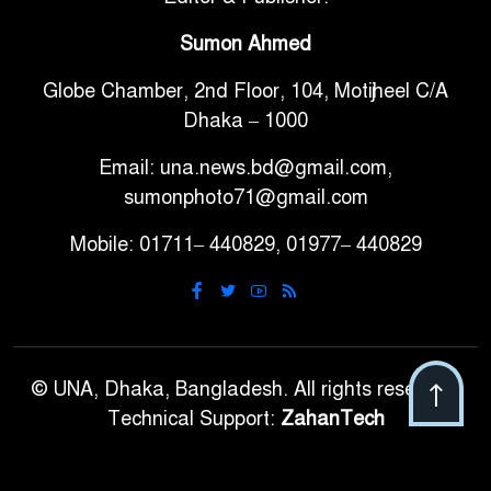
৭
অভিযোগ মাদ্রাসা সুপারের বিরুদ্ধে
Sumon Ahmed
Globe Chamber, 2nd Floor, 104, Motijheel C/A
গাড়ি বিক্রির পর মালিকানা
৮
Dhaka – 1000
পরিবর্তনে কঠোর নির্দেশনা
Email: una.news.bd@gmail.com,
আ.লীগ ও বিএনপির বিরুদ্ধে
sumonphoto71@gmail.com
৯
সমানভাবে লড়াই চালিয়ে যেতে হবে:
Mobile: 01711– 440829, 01977– 440829
নাহিদ
ঢাবিতে মাথায় কাঁঠাল পড়ে মালির
১০
মৃত্যু
© UNA, Dhaka, Bangladesh. All rights reserved.
Technical Support:
ZahanTech