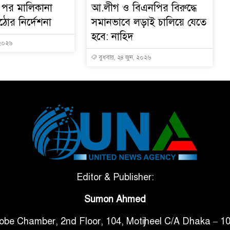
র পর মালিকানা
আ.লীগ ও বিএনপির বিরুদ্ধে
ঠোর নির্দেশনা
সমানভাবে লড়াই চালিয়ে যেতে
হবে: নাহিদ
 ২০২৬
বুধবার, ২৪ জুন, ২০২৬
Editor & Publisher:
Sumon Ahmed
obe Chamber, 2nd Floor, 104, Motijheel C/A Dhaka – 1