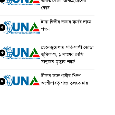
ভারত থেকে আসছে ট্রেনের
কোচ
টানা দ্বিতীয় দফায় স্বর্ণের দামে
২
পতন
ভেনেজুয়েলায় শক্তিশালী জোড়া
৩
ভূমিকম্প, ১ লাখের বেশি
মানুষের মৃত্যুর শঙ্কা!
চীনের সঙ্গে গভীর শিল্প
৪
অংশীদারত্ব গড়ে তুলতে চায়
বাংলাদেশ: প্রধানমন্ত্রী
ভেনেজুয়েলার পর জাপানেও
৫
৭.২ মাত্রার শক্তিশালী ভূমিকম্প