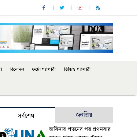
া
বিনোদন
ফটো গ্যালারী
ভিডিও গ্যালারী
জনপ্রিয়
সর্বশেষ
হাসিনার পতনের পর প্রথমবার
১