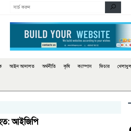
িক
আইন আদালত
অর্থনীতি
কৃষি
ক্যাম্পাস
ফিচার
খেলাধুল
িহত: আইজিপি