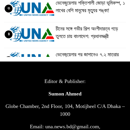
ভেনেজুয়েলায় শক্তিশালী জোড়া ভূমিকম্প, ১
৩
লাখের বেশি মানুষের মৃত্যুর শঙ্কা!
চীনের সঙ্গে গভীর শিল্প অংশীদারত্ব গড়ে
৪
তুলতে চায় বাংলাদেশ: প্রধানমন্ত্রী
ভেনেজুয়েলার পর জাপানেও ৭.২ মাত্রার
৫
শক্তিশালী ভূমিকম্প
টানা ৩ ম্যাচে গোল ভিনির, ইতিহাস বলছে
Editor & Publisher:
৬
বিশ্বকাপ জিতবে ব্রাজিল
Sumon Ahmed
Globe Chamber, 2nd Floor, 104, Motijheel C/A Dhaka –
সরকারি ৩শ কেজি বই বিক্রির অভিযোগ
৭
মাদ্রাসা সুপারের বিরুদ্ধে
1000
Email: una.news.bd@gmail.com,