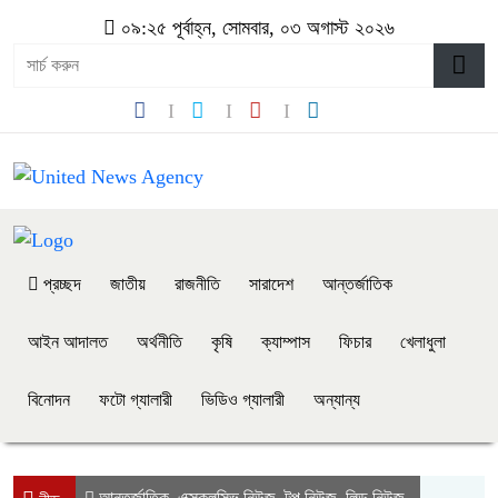
০৯:২৫ পূর্বাহ্ন, সোমবার, ০৩ অগাস্ট ২০২৬
প্রচ্ছদ
জাতীয়
রাজনীতি
সারাদেশ
আন্তর্জাতিক
আইন আদালত
অর্থনীতি
কৃষি
ক্যাম্পাস
ফিচার
খেলাধুলা
বিনোদন
ফটো গ্যালারী
ভিডিও গ্যালারী
অন্যান্য
আন্তর্জাতিক
এক্সক্লুসিভ নিউজ
টপ নিউজ
লিড নিউজ
,
,
,