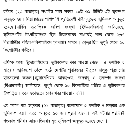
রবিবার (২৩ নভেম্বর) স্থানীয় সময় সকাল ১০টা ৩৯ মিনিটে এই ভূকম্পন
অনুভূত হয়। মিয়ানমারের পাশাপাশি প্রতিবেশী থাইল্যান্ডেও ভূমিকম্প অনুভূত
হয়েছে।মার্কিন ভূতাত্ত্বিক জরিপ সংস্থা (ইউএসজিএস) জানিয়েছে,
ভূমিকম্পটির উৎপত্তিস্থল ছিল মিয়ানমারের দাওয়েই শহর থেকে ২৬৭
কিলোমিটার পশ্চিম-দক্ষিণপশ্চিমে আন্দামান সাগরে। কেন্দ্র ছিল ভূপৃষ্ঠ থেকে ১০
কিলোমিটার গভীরে।
এদিকে আজ ইন্দোনেশিয়ায়ও ভূমিকম্পের খবর পাওয়া গেছে। ৫ দশমিক ২
মাত্রার ভূমিকম্পে কেঁপে ওঠে দেশটির পূর্বাঞ্চলের উত্তর মালুকু প্রদেশের
হালমাহেরা অঞ্চল।ইন্দোনেশিয়ার আবহাওয়া, জলবায়ু ও ভূকম্পন সংস্থা
(বিএমকেজি) জানিয়েছে, ভূপৃষ্ঠ থেকে ১০ কিলোমিটার গভীরে এ ভূমিকম্পের
উৎপত্তি। তবে হতাহতের কোন খবর পাওয়া যায়নি।
এর আগে গত শুক্রবার (২১ নভেম্বর) বাংলাদেশে ৫ দশমিক ৭ মাত্রার এক
ভূমিকম্প হয়। এতে অন্তত ১০ জন প্রাণ হারান। এই ঘটনার পরদিনই
গতকাল শনিবার আরও তিনবার মৃদু ভূমিকম্প অনুভূত হয়েছে দেশে।