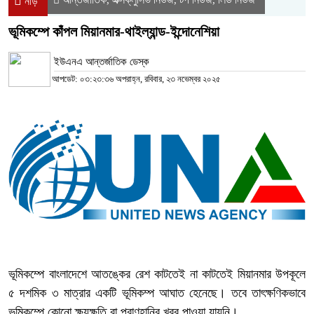
নীড়
ভূমিকম্পে কাঁপল মিয়ানমার-থাইল্যান্ড-ইন্দোনেশিয়া
ইউএনএ আন্তর্জাতিক ডেস্ক
আপডেট: ০৩:২৩:৩৬ অপরাহ্ন, রবিবার, ২৩ নভেম্বর ২০২৫
ভূমিকম্পে বাংলাদেশে আতঙ্কের রেশ কাটতেই না কাটতেই মিয়ানমার উপকূলে
৫ দশমিক ৩ মাত্রার একটি ভূমিকম্প আঘাত হেনেছে। তবে তাৎক্ষণিকভাবে
ভূমিকম্পে কোনো ক্ষয়ক্ষতি বা প্রাণহানির খবর পাওয়া যায়নি।